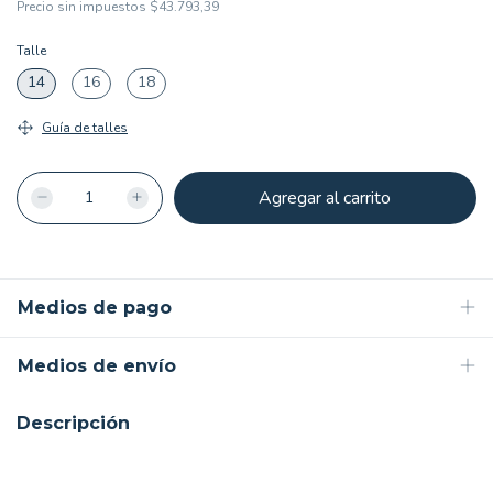
Precio sin impuestos
$43.793,39
Talle
14
16
18
Guía de talles
Medios de pago
Medios de envío
Descripción