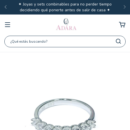
✦ Joyas y sets combinables para no perder tiempo
decidiendo qué ponerte antes de salir de casa ✦