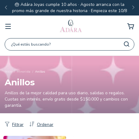
🎂 Adára Joyas cumple 10 años · Agosto arranca con la
promo más grande de nuestra historia · Empieza este 10/8
Inicio
/
Minorista
/
Anillos
Anillos
Anillos de la mejor calidad para uso diario, salidas o regalos.
Cuotas sin interés, envío gratis desde $150.000 y cambios con
garantía.
Filtrar
Ordenar