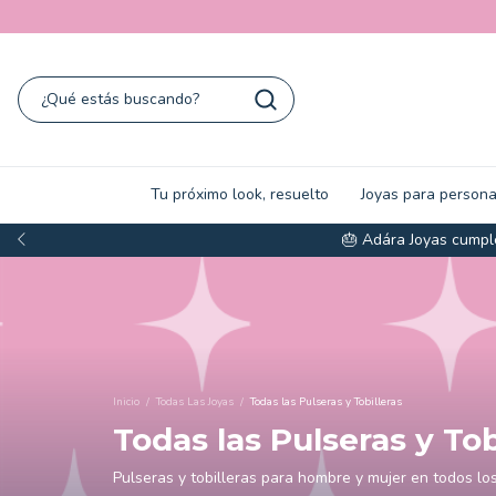
Tu próximo look, resuelto
Joyas para persona
🎂 Adára Joyas cumple
Inicio
/
Todas Las Joyas
/
Todas las Pulseras y Tobilleras
Todas las Pulseras y Tob
Pulseras y tobilleras para hombre y mujer en todos lo