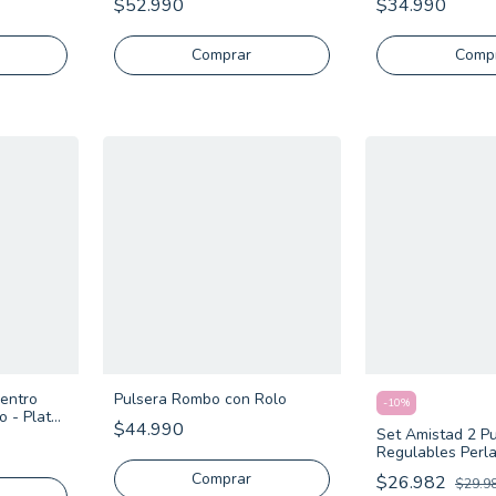
$52.990
$34.990
Comprar
Comp
Centro
Pulsera Rombo con Rolo
-
10
%
o - Plata
$44.990
Set Amistad 2 P
Regulables Perl
Plata 925
Comprar
$26.982
$29.9