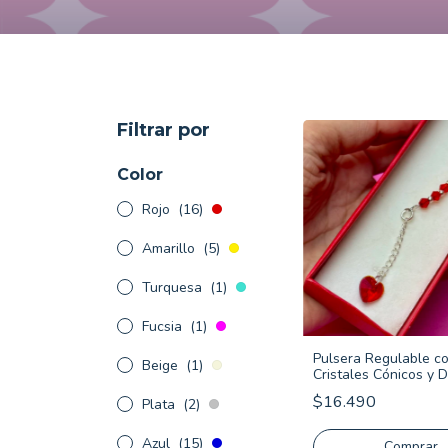
Filtrar por
Color
Rojo
(16)
Amarillo
(5)
Turquesa
(1)
Fucsia
(1)
Pulsera Regulable c
Beige
(1)
Cristales Cónicos y Di
Corazón - Plata 925
$16.490
Plata
(2)
Azul
(15)
Comprar