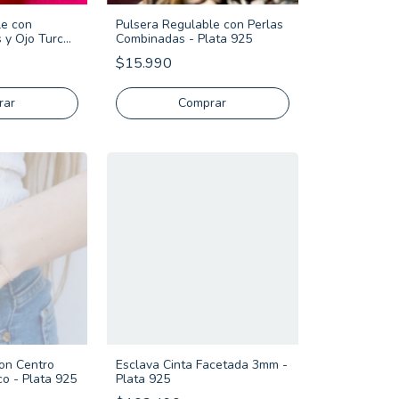
le con
Pulsera Regulable con Perlas
s y Ojo Turco
Combinadas - Plata 925
$15.990
rar
Comprar
con Centro
Esclava Cinta Facetada 3mm -
o - Plata 925
Plata 925