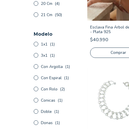
20 Cm
(4)
21 Cm
(50)
Esclava Fina Árbol d
- Plata 925
Modelo
$40.990
1x1
(1)
3x1
(1)
Con Argolla
(1)
Con Espiral
(1)
Con Rolo
(2)
Conicas
(1)
Doble
(1)
Donas
(1)