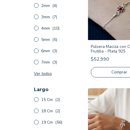
2mm
(4)
3mm
(7)
4mm
(10)
5mm
(5)
Pulsera Maciza con 
6mm
(3)
Frutilla - Plata 925
$52.990
7mm
(3)
Comprar
Ver todos
Largo
15 Cm
(2)
18 Cm
(2)
19 Cm
(56)