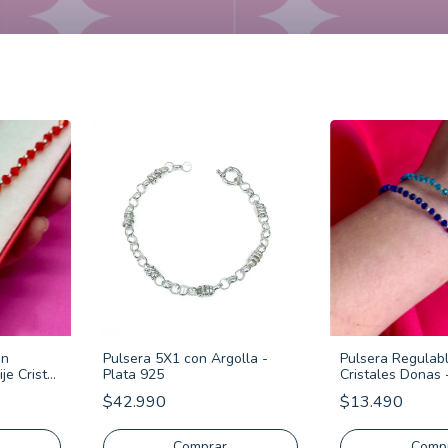
on
Pulsera 5X1 con Argolla -
Pulsera Regulab
je Cristal
Plata 925
Cristales Donas 
$42.990
$13.490
Comprar
Comp