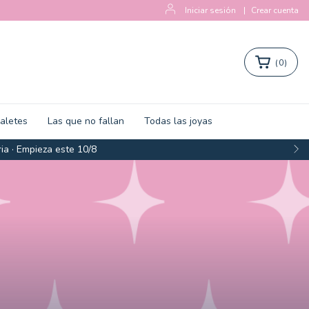
Iniciar sesión
|
Crear cuenta
(
0
)
zaletes
Las que no fallan
Todas las joyas
ia · Empieza este 10/8