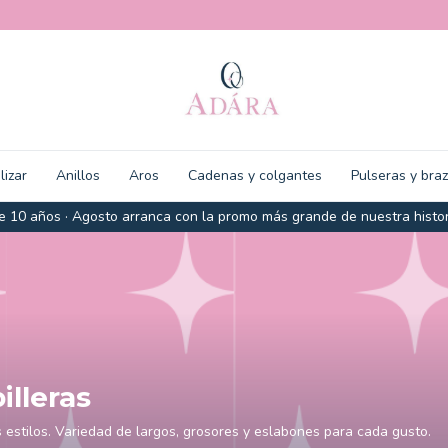
lizar
Anillos
Aros
Cadenas y colgantes
Pulseras y bra
 10 años · Agosto arranca con la promo más grande de nuestra histor
illeras
s estilos. Variedad de largos, grosores y eslabones para cada gusto.