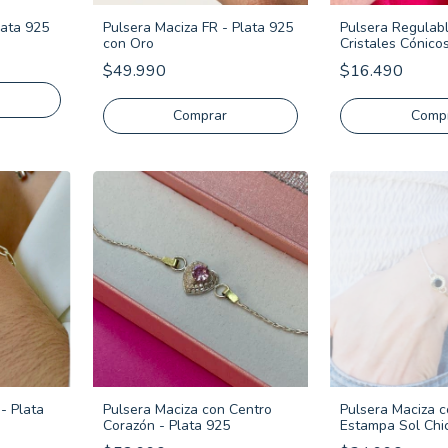
lata 925
Pulsera Maciza FR - Plata 925
Pulsera Regulab
con Oro
Cristales Cónico
- Plata 925
$49.990
$16.490
Comprar
Comp
- Plata
Pulsera Maciza con Centro
Pulsera Maciza 
Corazón - Plata 925
Estampa Sol Chic