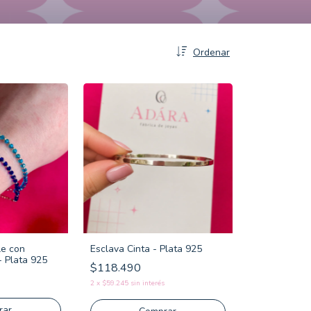
Ordenar
le con
Esclava Cinta - Plata 925
- Plata 925
$118.490
2
x
$59.245
sin interés
rar