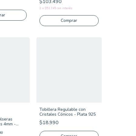
$103.490
2
x
$51.745
sin interés
rar
Comprar
Tobillera Regulable con
Cristales Cónicos - Plata 925
ulseras
$18.990
as 4mm -
80