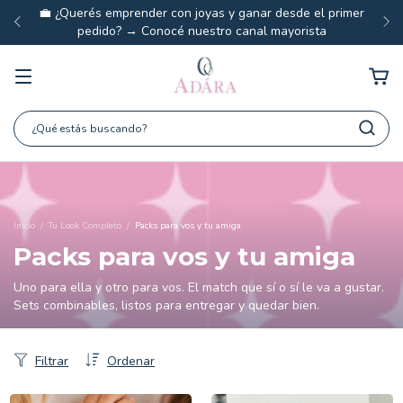
💼 ¿Querés emprender con joyas y ganar desde el primer
pedido? → Conocé nuestro canal mayorista
Inicio
/
Tu Look Completo
/
Packs para vos y tu amiga
Packs para vos y tu amiga
Uno para ella y otro para vos. El match que sí o sí le va a gustar.
Sets combinables, listos para entregar y quedar bien.
Filtrar
Ordenar