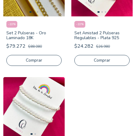
-
10
%
-
10
%
Set 2 Pulseras - Oro
Set Amistad 2 Pulseras
Laminado 18K
Regulables - Plata 925
$79.272
$24.282
$88.080
$26.980
Comprar