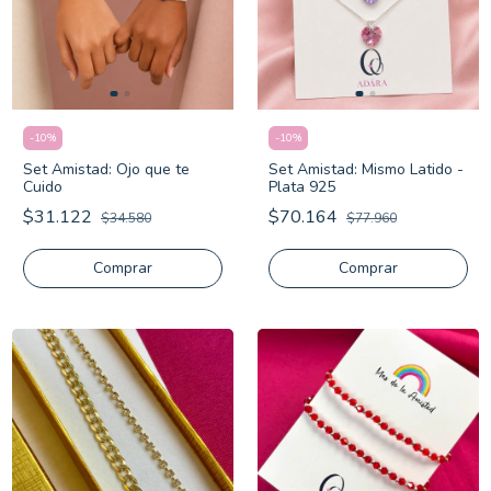
-
10
%
-
10
%
Set Amistad: Ojo que te
Set Amistad: Mismo Latido -
Cuido
Plata 925
$31.122
$70.164
$34.580
$77.960