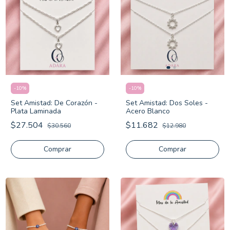
-
10
%
-
10
%
Set Amistad: De Corazón -
Set Amistad: Dos Soles -
Plata Laminada
Acero Blanco
$27.504
$11.682
$30.560
$12.980