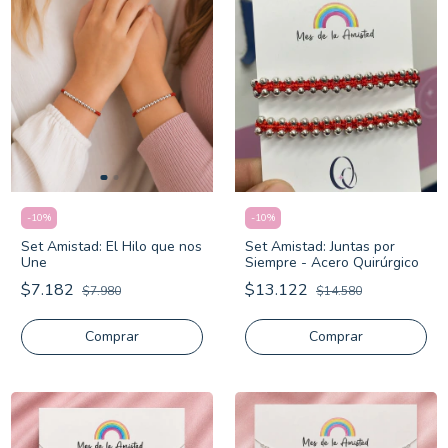
-
10
%
-
10
%
Set Amistad: El Hilo que nos
Set Amistad: Juntas por
Une
Siempre - Acero Quirúrgico
$7.182
$13.122
$7.980
$14.580