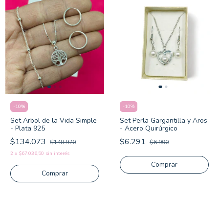
-
10
%
-
10
%
Set Árbol de la Vida Simple
Set Perla Gargantilla y Aros
- Plata 925
- Acero Quirúrgico
$134.073
$6.291
$148.970
$6.990
2
x
$67.036,50
sin interés