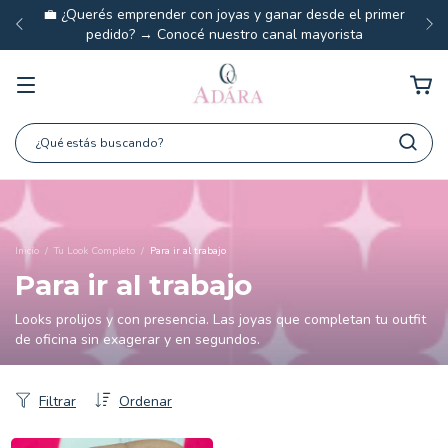
💼 ¿Querés emprender con joyas y ganar desde el primer
pedido? → Conocé nuestro canal mayorista
Inicio
/
Tu Look Completo
/
Para ir al trabajo
Para ir al trabajo
Looks prolijos y con presencia. Las joyas que completan tu outfit
de oficina sin exagerar y en segundos.
Filtrar
Ordenar