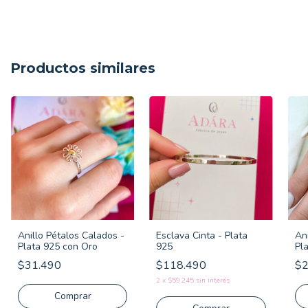
Productos similares
Anillo Pétalos Calados -
Esclava Cinta - Plata
Ani
Plata 925 con Oro
925
Pl
$31.490
$118.490
$2
2
x
$59.245
sin interés
Comprar