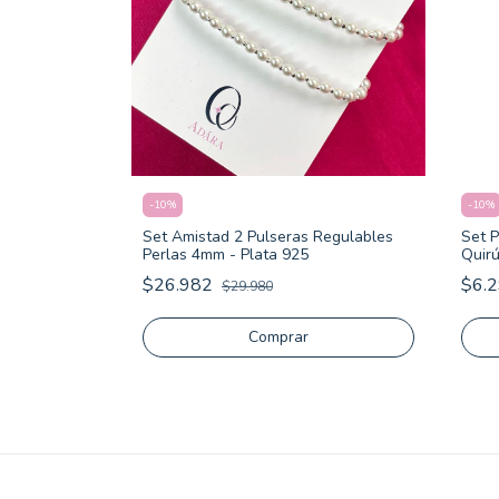
-
10
%
-
10
%
- Acero
Set Amistad 2 Pulseras Regulables
Set P
Perlas 4mm - Plata 925
Quirú
$26.982
$6.
$29.980