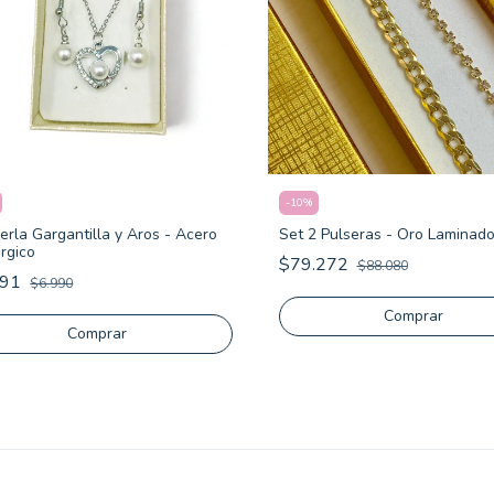
-
10
%
erla Gargantilla y Aros - Acero
Set 2 Pulseras - Oro Laminad
rgico
$79.272
$88.080
291
$6.990