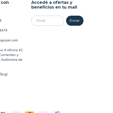
 con
Accedé a ofertas y
beneficios en tu mail
4
4474
ajoyas.com
so 4 oficina 41.
Corrientes y
d Autónoma de
Blog!