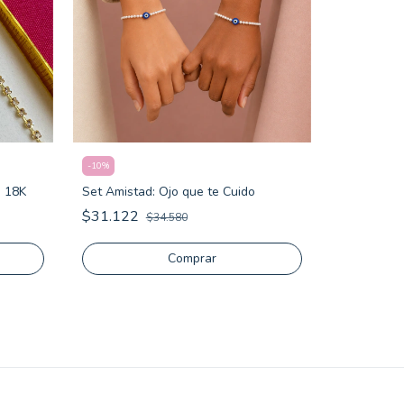
-
10
%
o 18K
Set Amistad: Ojo que te Cuido
-
10
%
$31.122
$34.580
Set Destel
$44.343