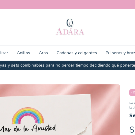
lizar
Anillos
Aros
Cadenas y colgantes
Pulseras y bra
 combinables para no perder tiempo decidiendo qué ponerte antes de 
-
1
Inic
Lati
Se
$