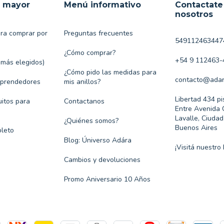
r mayor
Menú informativo
Contactate
nosotros
ara comprar por
Preguntas frecuentes
549112463447
¿Cómo comprar?
+54 9 112463-
 más elegidos)
¿Cómo pido las medidas para
contacto@adar
mprendedores
mis anillos?
Libertad 434 pi
itos para
Contactanos
Entre Avenida 
Lavalle, Ciuda
¿Quiénes somos?
Buenos Aires
leto
Blog: Úniverso Adára
¡Visitá nuestro 
Cambios y devoluciones
Promo Aniversario 10 Años