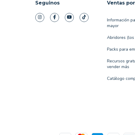
Seguinos
Ventas po
Información p
mayor
Abridores (los
Packs para e
Recursos gratu
vender más
Catálogo comp