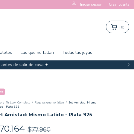
Iniciar sesión
|
Crear cuenta
(
0
)
zaletes
Las que no fallan
Todas las joyas
salir de casa ✦
0
%
io
/
Tu Look Completo
/
Regalos que no fallan
/
Set Amistad: Mismo
do - Plata 925
t Amistad: Mismo Latido - Plata 925
70.164
$77.960