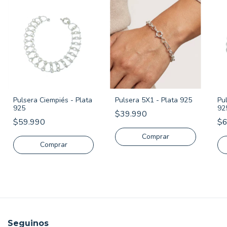
Pulsera Ciempiés - Plata
Pulsera 5X1 - Plata 925
Pul
925
92
$39.990
$59.990
$6
Comprar
Comprar
Seguinos