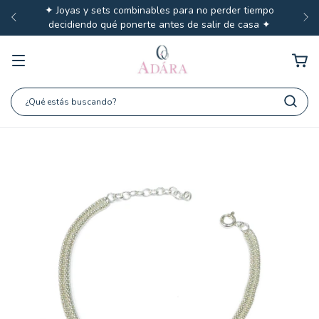
✦ Joyas y sets combinables para no perder tiempo
decidiendo qué ponerte antes de salir de casa ✦