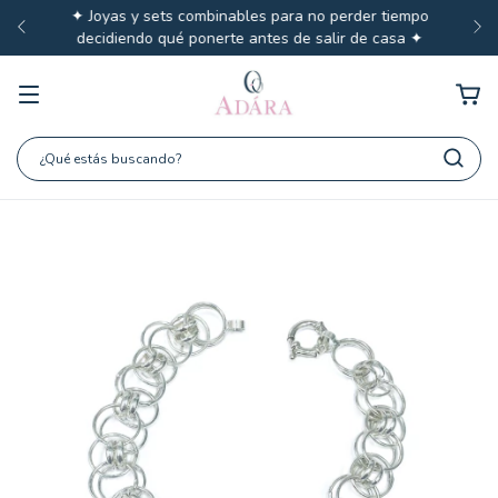
✦ Joyas y sets combinables para no perder tiempo
decidiendo qué ponerte antes de salir de casa ✦