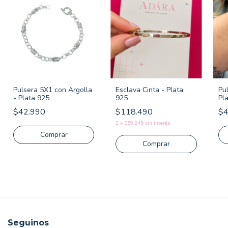
Pulsera 5X1 con Argolla
Esclava Cinta - Plata
Pu
- Plata 925
925
Pl
$42.990
$118.490
$4
2
x
$59.245
sin interés
Comprar
Comprar
Seguinos