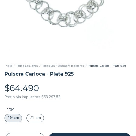
Inicio
/
Todas Las Joyas
/
Todas las Pulseras y Tobilleras
/
Pulsera Carioca - Plata 925
Pulsera Carioca - Plata 925
$64.490
Precio sin impuestos
$53.297,52
Largo
19 cm
21 cm