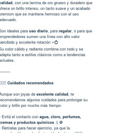
calidad
, con una lamina de oro grueso y duradero que
ofrece un brillo intenso, un tacto suave y un acabado
premium que se mantiene hermoso con el uso
adecuado.
Son ideales para
uso diario
, para
regalar
, o para que
emprendedores sumen una línea con alto valor
percibido y excelente rotación ⭐💍
Su color cálido y radiante combina con todo y se
adapta tanto a estilos clásicos como a tendencias
actuales.
⸻
🙆🏻‍♀️
Cuidados recomendados
Aunque son joyas de
excelente calidad
, te
recomendamos algunos cuidados para prolongar su
color y brillo por mucho más tiempo:
• Evitá el contacto con
agua, cloro, perfumes,
cremas y productos químicos
💧🚫
• Retiralas para hacer ejercicio, ya que la