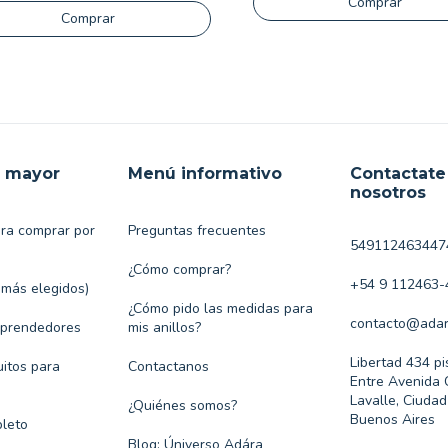
Comprar
Comprar
r mayor
Menú informativo
Contactate
nosotros
ara comprar por
Preguntas frecuentes
549112463447
¿Cómo comprar?
+54 9 112463-
 más elegidos)
¿Cómo pido las medidas para
contacto@adar
mprendedores
mis anillos?
Libertad 434 pi
itos para
Contactanos
Entre Avenida 
Lavalle, Ciuda
¿Quiénes somos?
Buenos Aires
leto
Blog: Úniverso Adára