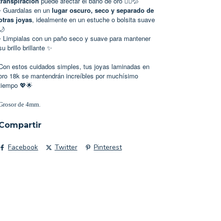
transpiración
puede afectar el baño de oro 🏃‍♀️💦
• Guardalas en un
lugar oscuro, seco y separado de
otras joyas
, idealmente en un estuche o bolsita suave
🌙
• Limpialas con un paño seco y suave para mantener
su brillo brillante ✨
Con estos cuidados simples, tus joyas laminadas en
oro 18k se mantendrán increíbles por muchísimo
tiempo
💖🌟
Grosor de 4mm.
Compartir
Facebook
Twitter
Pinterest