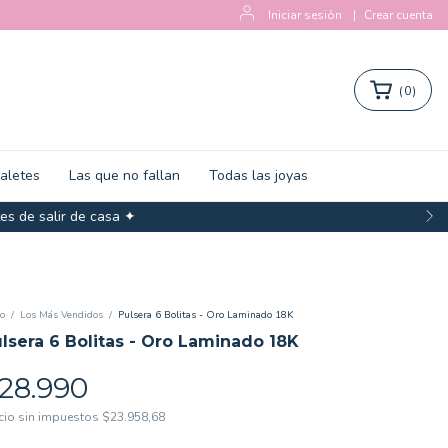
Iniciar sesión
|
Crear cuenta
(
0
)
zaletes
Las que no fallan
Todas las joyas
salir de casa ✦
io
/
Los Más Vendidos
/
Pulsera 6 Bolitas - Oro Laminado 18K
lsera 6 Bolitas - Oro Laminado 18K
28.990
cio sin impuestos
$23.958,68