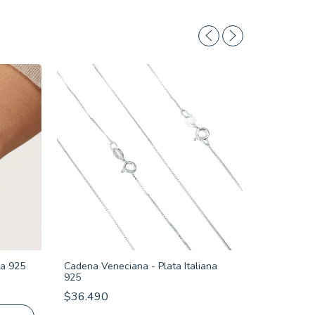
ta 925
Cadena Veneciana - Plata Italiana
925
Dije Crist
$36.490
15mm