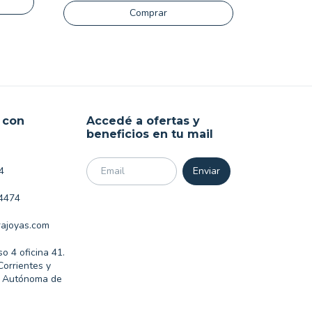
$15.990
Comprar
 con
Accedé a ofertas y
beneficios en tu mail
4
4474
ajoyas.com
so 4 oficina 41.
Corrientes y
d Autónoma de