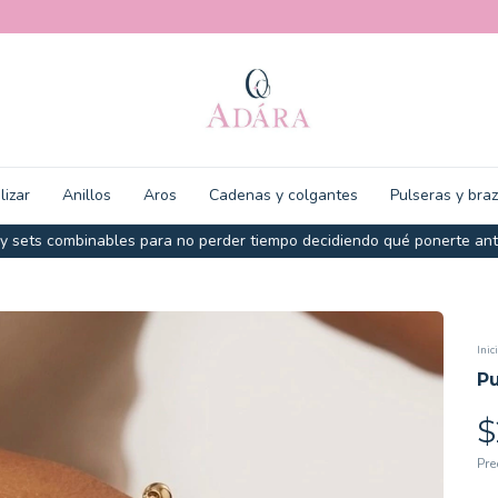
lizar
Anillos
Aros
Cadenas y colgantes
Pulseras y bra
 combinables para no perder tiempo decidiendo qué ponerte antes de 
Inic
Pu
$
Pre