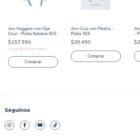
Aro Huggies con Dije
Aro Cruz con Piedra -
Ani
Cruz - Plata Italiana 925
Plata 925
- 
$157.990
$39.490
$2
3
x
$52.663,33
sin interés
Seguinos