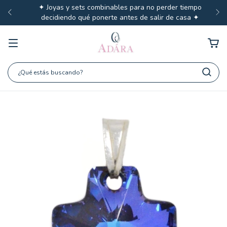
✦ Joyas y sets combinables para no perder tiempo
decidiendo qué ponerte antes de salir de casa ✦