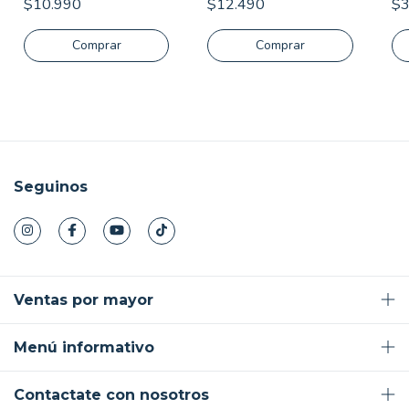
$10.990
$12.490
$3
Seguinos
Ventas por mayor
Menú informativo
Contactate con nosotros