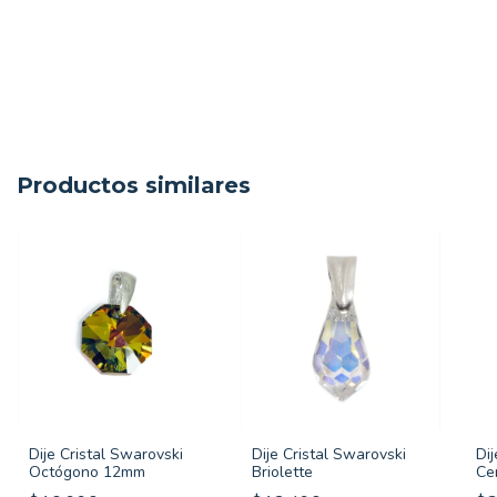
Productos similares
Dije Cristal Swarovski
Dije Cristal Swarovski
Dij
Octógono 12mm
Briolette
Ce
92