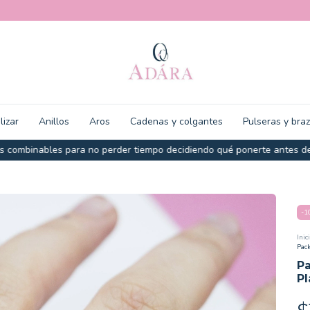
lizar
Anillos
Aros
Cadenas y colgantes
Pulseras y bra
 combinables para no perder tiempo decidiendo qué ponerte antes de 
-
1
Inic
Pack
Pa
Pl