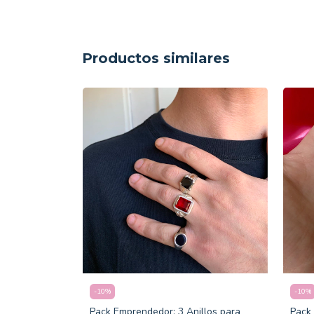
Productos similares
-
10
%
-
10
%
s Cristal
Pack Emprendedor: 3 Anillos para
Pack