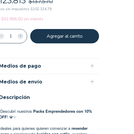
123.813
$137.570
cio sin impuestos
$102.324,79
x
$61.906,50
sin interés
Medios de pago
Medios de envío
Descripción
¡Descubrí nuestros
Packs Emprendedores
con 10%
OFF
! 💎✨
Ideales para quienes quieren comenzar a
revender
joyas
o simplemente
lucirlas con estilo
, nuestros