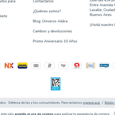
Libertad 434 pi
itos para
Contactanos
Entre Avenida 
Lavalle, Ciuda
¿Quiénes somos?
Buenos Aires
leto
Blog: Úniverso Adára
¡Visitá nuestro 
Cambios y devoluciones
Promo Aniversario 10 Años
ados.
Defensa de las y los consumidores. Para reclamos
ingresá acá.
/
Botón 
 este sitio
aceptás el uso de cookies
para agilizar tu experiencia de compra.