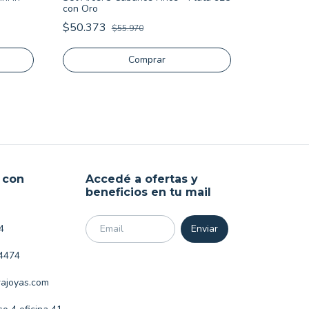
con Oro
Pack Empre
$50.373
$55.970
Económicos
925
$81.954
 con
Accedé a ofertas y
beneficios en tu mail
4
4474
ajoyas.com