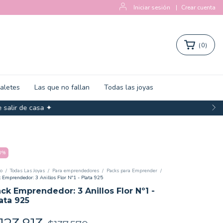
Iniciar sesión
|
Crear cuenta
(
0
)
zaletes
Las que no fallan
Todas las joyas
salir de casa ✦
0
%
io
/
Todas Las Joyas
/
Para emprendedores
/
Packs para Emprender
/
 Emprendedor: 3 Anillos Flor Nº1 - Plata 925
ck Emprendedor: 3 Anillos Flor Nº1 -
ata 925