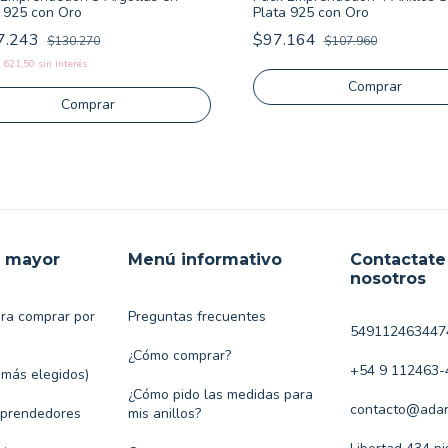
Plata 925 con Oro
a 925 con Oro
$97.164
7.243
$107.960
$130.270
.621,50
sin interés
r mayor
Menú informativo
Contactate
nosotros
ara comprar por
Preguntas frecuentes
549112463447
¿Cómo comprar?
+54 9 112463-
 más elegidos)
¿Cómo pido las medidas para
contacto@adar
mprendedores
mis anillos?