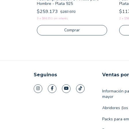
Hombre - Plata 925
Plat
$259.173
$11
$287.970
3
x
$86.391
sin interés
2
x
$58
Seguinos
Ventas po
Información p
mayor
Abridores (los
Packs para e