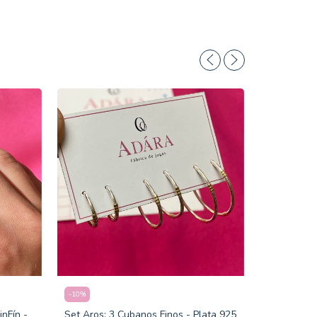
-
10
%
nFín -
Set Aros: 3 Cubanos Finos - Plata 925
-
10
%