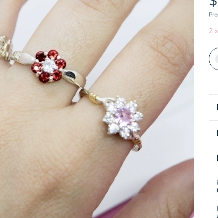
$
Pre
2