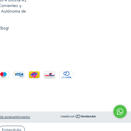
so 4 oficina 41.
Corrientes y
d Autónoma de
Blog!
de arrepentimiento
Entendido