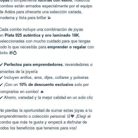
combos están armados especialmente por el equipo
de Adára para ofrecerte una selección variada,
moderna y lista para brillar 💫
Cada combo incluye una combinación de joyas
en
Plata 925 auténtica y oro laminado 18K
,
seleccionadas con mucho cuidado para que tengas
todo lo que necesitás para
emprender o regalar
con
éxito 🎁💍
✔️
Perfectos para emprendedores
, revendedores o
amantes de la joyería
✔️ Incluyen anillos, aros, dijes, collares y pulseras
✔️ ¡Con un
10% de descuento exclusivo
solo por
comprarlos en combo! 🔥
✔️ Ahorro, variedad y la mejor calidad en un solo clic
No pierdas la oportunidad de sumar estas joyas a tu
emprendimiento o colección personal 🛒💖 ¡Elegí el
combo que más te guste y empezá a disfrutar de
todos los beneficios que tenemos para vos!