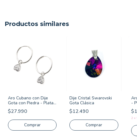
Productos similares
Aro Cubano con Dije
Dije Cristal Swarovski
Ar
Gota con Piedra - Plata
Gota Clásica
- P
925
$27.990
$12.490
$1
2
x