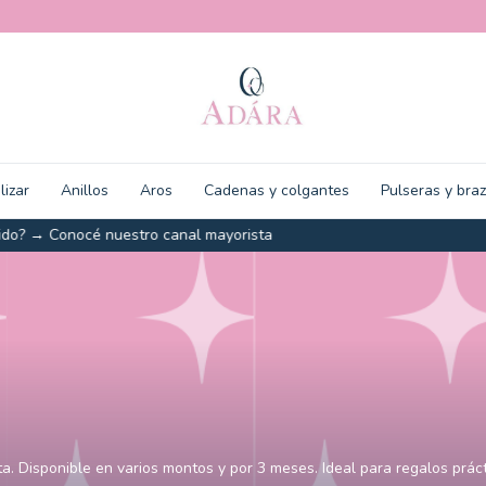
lizar
Anillos
Aros
Cadenas y colgantes
Pulseras y bra
 combinables para no perder tiempo decidiendo qué ponerte antes de 
ta. Disponible en varios montos y por 3 meses. Ideal para regalos práct