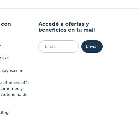
 con
Accedé a ofertas y
beneficios en tu mail
4
4474
ajoyas.com
so 4 oficina 41.
Corrientes y
d Autónoma de
Blog!