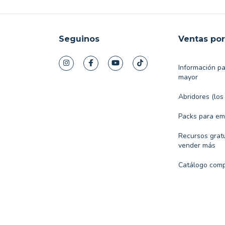
Seguinos
Ventas po
Información p
mayor
Abridores (los
Packs para e
Recursos gratu
vender más
Catálogo comp