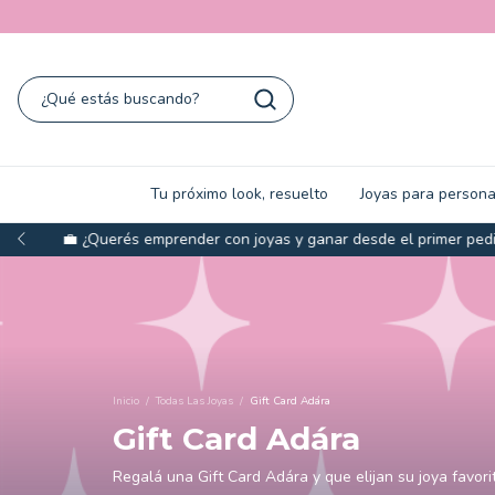
Tu próximo look, resuelto
Joyas para persona
✦ Joyas y sets
Inicio
/
Todas Las Joyas
/
Gift Card Adára
Gift Card Adára
Regalá una Gift Card Adára y que elijan su joya favori