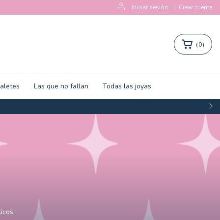
Iniciar sesión
|
Crear cuenta
(
0
)
zaletes
Las que no fallan
Todas las joyas
salir de casa ✦
icos.