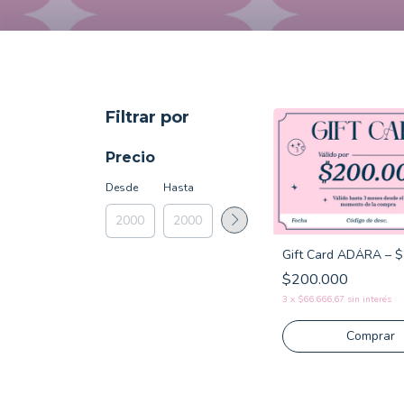
Filtrar por
Precio
Desde
Hasta
Gift Card ADÁRA – 
$200.000
3
x
$66.666,67
sin interés