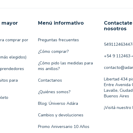
r mayor
Menú informativo
Contactate
nosotros
ara comprar por
Preguntas frecuentes
549112463447
¿Cómo comprar?
+54 9 112463-
 más elegidos)
¿Cómo pido las medidas para
contacto@adar
mprendedores
mis anillos?
Libertad 434 pi
itos para
Contactanos
Entre Avenida 
Lavalle, Ciuda
¿Quiénes somos?
Buenos Aires
leto
Blog: Úniverso Adára
¡Visitá nuestro 
Cambios y devoluciones
Promo Aniversario 10 Años