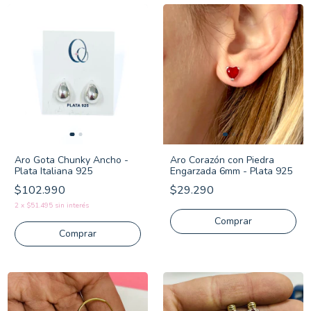
Aro Gota Chunky Ancho -
Aro Corazón con Piedra
Plata Italiana 925
Engarzada 6mm - Plata 925
$102.990
$29.290
2
x
$51.495
sin interés
Comprar