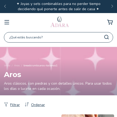
✦ Joyas y sets combinables para no perder tiempo
decidiendo qué ponerte antes de salir de casa ✦
Inicio
/
Aros
/
breadcrumbs.aros-italianos1
Aros
Aros clásicos, con piedras y con detalles únicos. Para usar todos
los días o lucirte en cada ocasión.
Filtrar
Ordenar