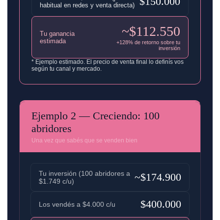
$150.000
habitual en redes y venta directa)
~$112.550
Tu ganancia
estimada
+128% de retorno sobre tu
inversión
* Ejemplo estimado. El precio de venta final lo definís vos
según tu canal y mercado.
Ejemplo 2 — Creciendo: 100
abridores
Una vez que sabés que se venden bien
Tu inversión (100 abridores a
~$174.900
$1.749 c/u)
$400.000
Los vendés a $4.000 c/u