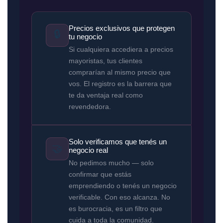
Precios exclusivos que protegen
🔒
tu negocio
Si cualquiera accediera a precios
mayoristas, tus clientes
comprarían al mismo precio que
vos. El registro es la barrera que
te da ventaja real como
revendedora.
Solo verificamos que tenés un
🤝
negocio real
No pedimos mucho — solo
confirmar que estás
emprendiendo o tenés un negocio
verificable. Con eso alcanza. No
es burocracia, es un filtro que
cuida a toda la comunidad.