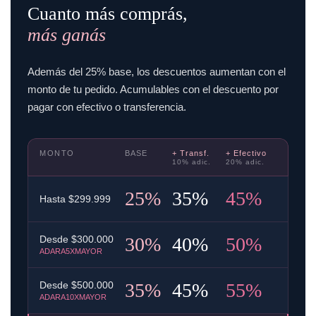
Cuanto más comprás,
más ganás
Además del 25% base, los descuentos aumentan con el
monto de tu pedido. Acumulables con el descuento por
pagar con efectivo o transferencia.
MONTO
BASE
+ Transf.
+ Efectivo
10% adic.
20% adic.
25%
35%
45%
Hasta $299.999
30%
40%
50%
Desde $300.000
ADARA5XMAYOR
35%
45%
55%
Desde $500.000
ADARA10XMAYOR