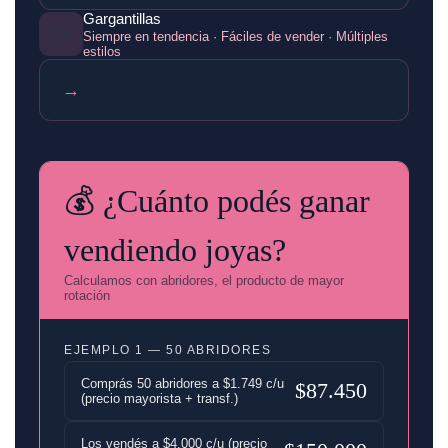
Gargantillas
✨
Siempre en tendencia · Fáciles de vender · Múltiples
estilos
→
💰 ¿Cuánto podés ganar
vendiendo joyas?
Calculamos con abridores, el producto de mayor
rotación
EJEMPLO 1 — 50 ABRIDORES
Comprás 50 abridores a $1.749 c/u
$87.450
(precio mayorista + transf.)
Los vendés a $4.000 c/u (precio