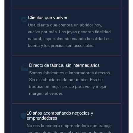
🔁
Clientas que vuelven
Una clienta que compra un abridor hoy,
vuelve por más. Las joyas generan fidelidad
natural, especialmente cuando la calidad es
buena y los precios son accesibles.
Directo de fábrica, sin intermediarios
🏭
Somos fabricantes e importadores directos.
Sin distribuidores de por medio. Eso se
traduce en mejor precio para vos y mejor
margen al vender.
10 años acompañando negocios y
🛡️
emprendedores
No sos la primera emprendedora que trabaja
con nosotros. Somos el proveedor de más de