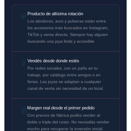
💎
Producto de altísima rotación
Los abridores, aros y pulseras están entre
los accesorios más buscados en Instagram,
TikTok y venta directa. Siempre hay alguien
buscando una joya linda y accesible.
📱
Vendés desde donde estés
Por redes sociales, con un paño en tu
trabajo, por catálogo entre amigos o en
ferias. Las joyas se adaptan a cualquier
canal de venta sin necesidad de un local.
Margen real desde el primer pedido
💰
Con precios de fábrica podés vender al
doble o triple del costo. No necesitás vender
mucho para recuperar la inversión inicial.