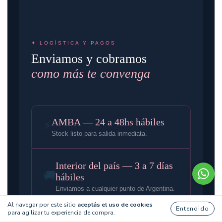
✦ LOGÍSTICA Y PAGOS
Enviamos y cobramos
como más te convenga
AMBA — 24 a 48hs hábiles
⚡
Stock listo para salida inmediata.
Interior del país — 3 a 7 días
🚚
hábiles
Enviamos a cualquier punto de Argentina.
Al navegar por este sitio
aceptás el uso de cookies
Entendido
para agilizar tu experiencia de compra.
Envío gratis desde $150.000