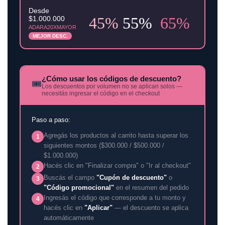
Desde
45%
55%
65%
$1.000.000
ADARA20XMAYOR
MEJOR DESC.
¿Cómo usar los códigos de descuento?
🎟️
Los descuentos por volumen no se aplican solos —
necesitás ingresar el código en el checkout
Paso a paso:
Agregás los productos al carrito hasta superar los
1
siguientes montos ($300.000 / $500.000 /
$1.000.000)
Hacés clic en "Finalizar compra" o "Ir al checkout"
2
Buscás el campo
"Cupón de descuento"
o
3
"Código promocional"
en el resumen del pedido
Ingresás el código que corresponde a tu monto y
4
hacés clic en
"Aplicar"
— el descuento se aplica
automáticamente