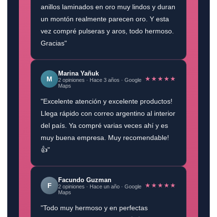
anillos laminados en oro muy lindos y duran
un montón realmente parecen oro. Y esta
vez compré pulseras y aros, todo hermoso.
Gracias"
Marina Yañuk
★★★★★
M
2 opiniones · Hace 3 años · Google
Maps
"Excelente atención y excelente productos!
Llega rápido con correo argentino al interior
del país. Ya compré varias veces ahí y es
muy buena empresa. Muy recomendable!
👍"
Facundo Guzman
★★★★★
F
2 opiniones · Hace un año · Google
Maps
"Todo muy hermoso y en perfectas