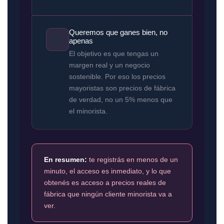
Queremos que ganes bien, no
📈
apenas
El objetivo es que tengas un
margen real y un negocio
sostenible. Por eso los precios
mayoristas son precios de fábrica
de verdad, no un 5% menos que
el minorista.
En resumen:
te registrás en menos de un
minuto, el acceso es inmediato, y lo que
obtenés es acceso a precios reales de
fábrica que ningún cliente minorista va a
ver.