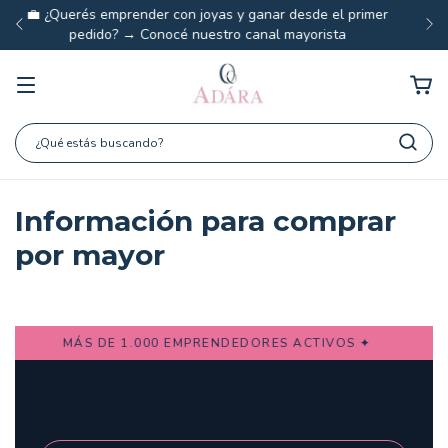
✦ Joyas y sets combinables para no perder tiempo
decidiendo qué ponerte antes de salir de casa ✦
Información para comprar
por mayor
MÁS DE 1.000 EMPRENDEDORES ACTIVOS ✦
PRECIOS 