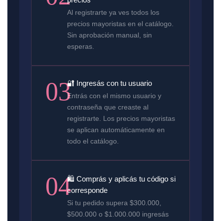
Al registrarte ya ves todos los
precios mayoristas en el catálogo.
Sin aprobación manual, sin
esperas.
03
🔐 Ingresás con tu usuario
Entrás con el mismo usuario y
contraseña que creaste al
registrarte. Los precios mayoristas
se aplican automáticamente en
todo el catálogo.
04
🛍️ Comprás y aplicás tu código si
corresponde
Si tu pedido supera $300.000,
$500.000 o $1.000.000 ingresás