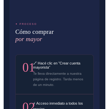
✦ PROCESO
Cómo comprar
por mayor
01
🔗 Hacé clic en "Crear cuenta
mayorista"
Te lleva directamente a nuestra
página de registro. Tarda menos
de un minuto.
02
⚡ Acceso inmediato a todos los
precios