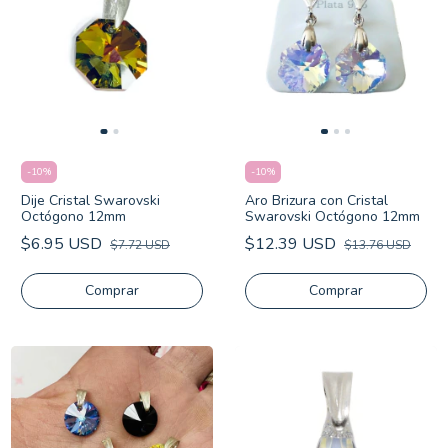
-
10
%
-
10
%
Dije Cristal Swarovski
Aro Brizura con Cristal
Octógono 12mm
Swarovski Octógono 12mm
$6.95 USD
$12.39 USD
$7.72 USD
$13.76 USD