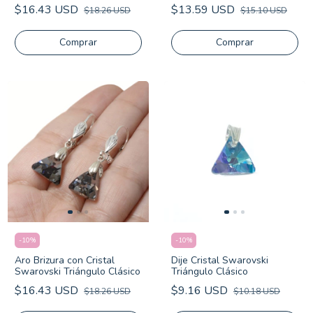
$16.43 USD
$13.59 USD
$18.26 USD
$15.10 USD
-
10
%
-
10
%
Dije Cristal Swarovski
Aro Brizura con Cristal
Triángulo Clásico
Swarovski Triángulo Clásico
$9.16 USD
$16.43 USD
$10.18 USD
$18.26 USD