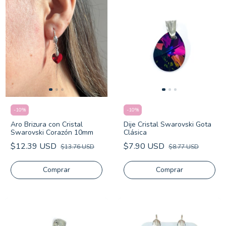
-
10
%
-
10
%
Aro Brizura con Cristal
Dije Cristal Swarovski Gota
Swarovski Corazón 10mm
Clásica
$12.39 USD
$7.90 USD
$13.76 USD
$8.77 USD