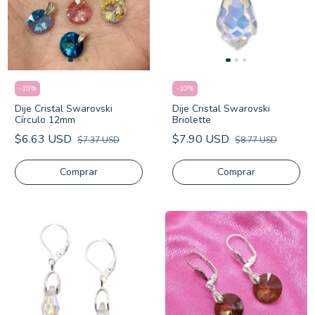
-
10
%
-
10
%
Dije Cristal Swarovski
Dije Cristal Swarovski
Círculo 12mm
Briolette
$6.63 USD
$7.90 USD
$7.37 USD
$8.77 USD