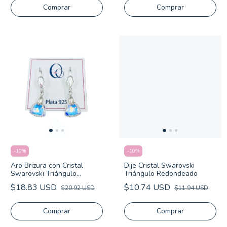
-
10
%
-
10
%
Aro Brizura con Cristal
Dije Cristal Swarovski
Swarovski Triángulo
Triángulo Redondeado
Redondeado
$18.83 USD
$10.74 USD
$20.92 USD
$11.94 USD