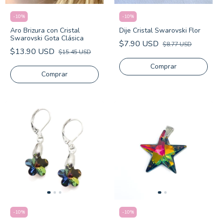
-
10
%
-
10
%
Aro Brizura con Cristal
Dije Cristal Swarovski Flor
Swarovski Gota Clásica
$7.90 USD
$8.77 USD
$13.90 USD
$15.45 USD
-
10
%
-
10
%