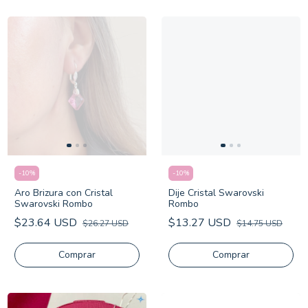
-
10
%
-
10
%
Aro Brizura con Cristal
Dije Cristal Swarovski
Swarovski Rombo
Rombo
$23.64 USD
$13.27 USD
$26.27 USD
$14.75 USD