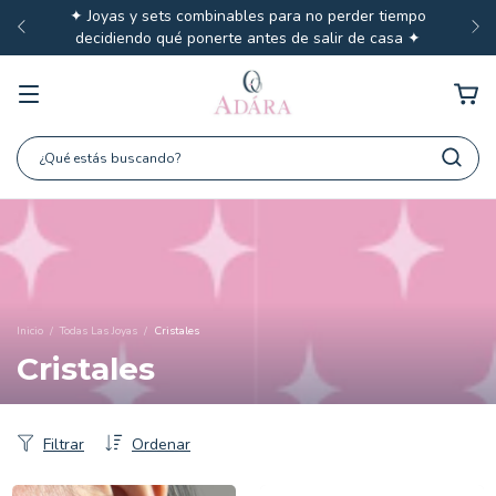
✦ Joyas y sets combinables para no perder tiempo
decidiendo qué ponerte antes de salir de casa ✦
Inicio
/
Todas Las Joyas
/
Cristales
Cristales
Filtrar
Ordenar