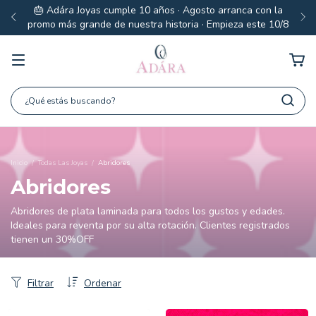
🎂 Adára Joyas cumple 10 años · Agosto arranca con la
promo más grande de nuestra historia · Empieza este 10/8
Inicio
/
Todas Las Joyas
/
Abridores
Abridores
Abridores de plata laminada para todos los gustos y edades.
Ideales para reventa por su alta rotación. Clientes registrados
tienen un 30%OFF
Filtrar
Ordenar