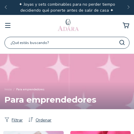
✦ Joyas y sets combinables para no perder tiempo
decidiendo qué ponerte antes de salir de casa ✦
Inicio
/
Para emprendedores
Para emprendedores
Filtrar
Ordenar