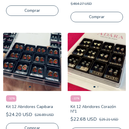
$464.27 USD
Comprar
-
10
%
-
10
%
Kit 12 Abridores Capibara
Kit 12 Abridores Corazón
Nº1
$24.20 USD
$26.89 USD
$22.68 USD
$25.21 USD