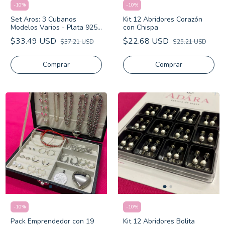
-
10
%
-
10
%
Set Aros: 3 Cubanos
Kit 12 Abridores Corazón
Modelos Varios - Plata 925
con Chispa
con Oro
$33.49 USD
$22.68 USD
$37.21 USD
$25.21 USD
-
10
%
-
10
%
Pack Emprendedor con 19
Kit 12 Abridores Bolita