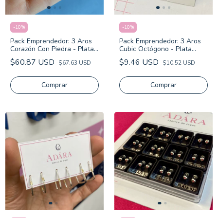
-
10
%
-
10
%
Pack Emprendedor: 3 Aros
Pack Emprendedor: 3 Aros
Corazón Con Piedra - Plata
Cubic Octógono - Plata
925
Laminada
$60.87 USD
$9.46 USD
$67.63 USD
$10.52 USD