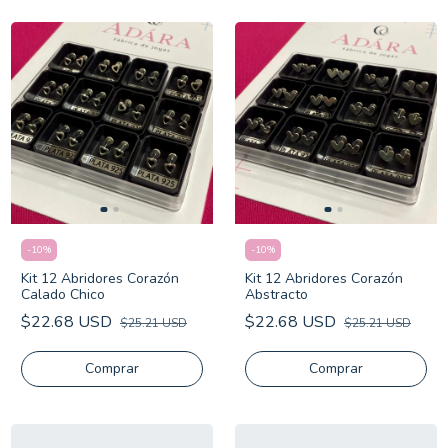
-
10
%
-
10
%
Kit 12 Abridores Corazón
Kit 12 Abridores Corazón
Calado Chico
Abstracto
$22.68 USD
$22.68 USD
$25.21 USD
$25.21 USD