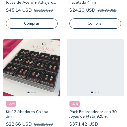
Joyas de Acero + Alhajero
Facetada 4mm
Incluido
$45.14 USD
$24.20 USD
$50.16 USD
$26.89 USD
-
10
%
-
20
%
Kit 12 Abridores Chispa
Pack Emprendedor con 30
3mm
Joyas de Plata 925 +
Alhajero Gratis
$22.68 USD
$371.42 USD
$25.21 USD