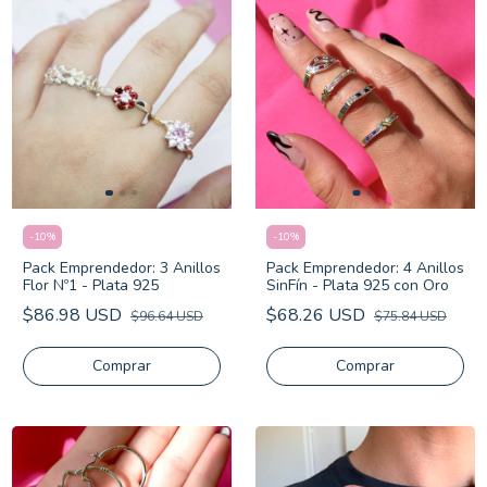
-
10
%
-
10
%
Pack Emprendedor: 3 Anillos
Pack Emprendedor: 4 Anillos
Flor Nº1 - Plata 925
SinFín - Plata 925 con Oro
$86.98 USD
$68.26 USD
$96.64 USD
$75.84 USD