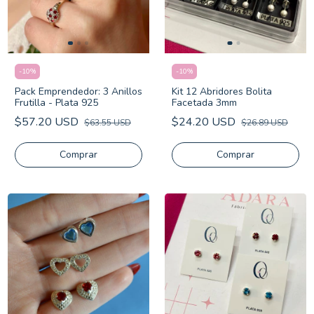
-
10
%
-
10
%
Pack Emprendedor: 3 Anillos
Kit 12 Abridores Bolita
Frutilla - Plata 925
Facetada 3mm
$57.20 USD
$24.20 USD
$63.55 USD
$26.89 USD