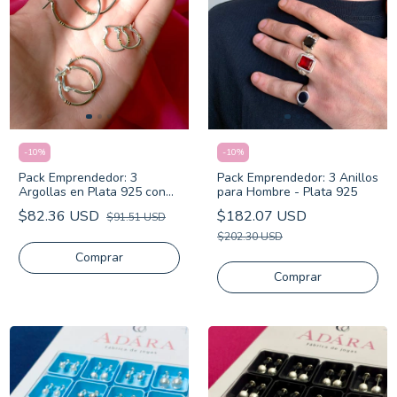
-
10
%
-
10
%
Pack Emprendedor: 3 Anillos
Pack Emprendedor: 3
para Hombre - Plata 925
Argollas en Plata 925 con
Oro
$182.07 USD
$82.36 USD
$91.51 USD
$202.30 USD