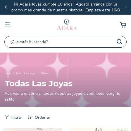
🎂 Adára Joyas cumple 10 años · Agosto arranca con la
promo más grande de nuestra historia · Empieza este 10/8
Inicio
/
Todas Las Joyas
/
Dijes
Todas Las Joyas
Aca vas a encontrar todas nuestras joyas disponibles, elegí tu
estilo.
Filtrar
Ordenar