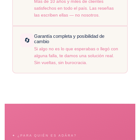
Más de 10 años y miles de clientes
satisfechos en todo el país. Las reseñas
las escriben ellas — no nosotros.
Garantía completa y posibilidad de
🔄
cambio
Si algo no es lo que esperabas o llegó con
alguna falla, te damos una solución real.
Sin vueltas, sin burocracia.
✦ ¿PARA QUIÉN ES ADÁRA?