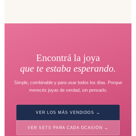
Encontrá la joya
que te estaba esperando.
Simple, combinable y para usar todos los días. Porque
merecés joyas de verdad, sin pensarlo.
VER LOS MÁS VENDIDOS →
VER SETS PARA CADA OCASIÓN →