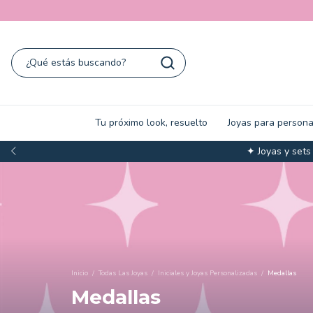
Tu próximo look, resuelto
Joyas para persona
✦ Joyas y sets
Inicio
/
Todas Las Joyas
/
Iniciales y Joyas Personalizadas
/
Medallas
Medallas