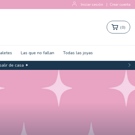
Iniciar sesión
|
Crear cuenta
(
0
)
zaletes
Las que no fallan
Todas las joyas
salir de casa ✦