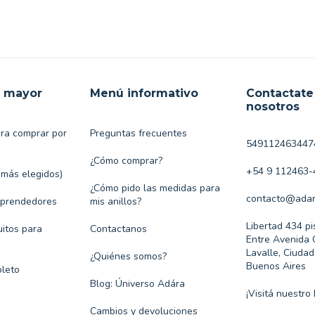
r mayor
Menú informativo
Contactate
nosotros
ara comprar por
Preguntas frecuentes
549112463447
¿Cómo comprar?
+54 9 112463-
 más elegidos)
¿Cómo pido las medidas para
contacto@adar
mprendedores
mis anillos?
Libertad 434 pi
itos para
Contactanos
Entre Avenida 
Lavalle, Ciuda
¿Quiénes somos?
Buenos Aires
leto
Blog: Úniverso Adára
¡Visitá nuestro 
Cambios y devoluciones