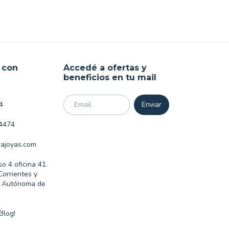
 con
Accedé a ofertas y
beneficios en tu mail
4
4474
ajoyas.com
so 4 oficina 41.
Corrientes y
d Autónoma de
Blog!