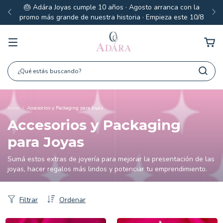
🎂 Adára Joyas cumple 10 años · Agosto arranca con la
promo más grande de nuestra historia · Empieza este 10/8
Inicio
/
Accesorios y Packaging para Joyas
Accesorios y Packaging
para Joyas
Sumá estos extras de joyería para mejorar la presentación de las
joyas, hacer regalos más lindos y potenciar tu emprendimiento.
Filtrar
Ordenar