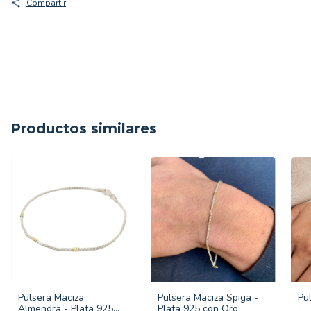
Compartir
Productos similares
Pulsera Maciza
Pulsera Maciza Spiga -
Pu
Almendra - Plata 925
Plata 925 con Oro