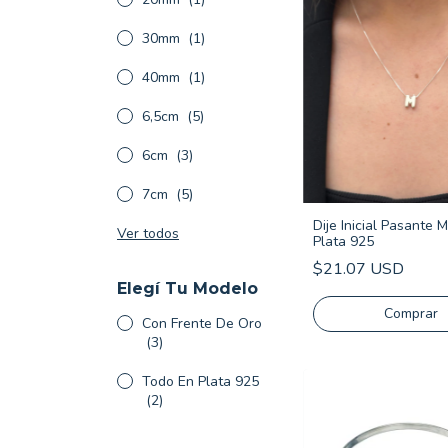
30mm
(1)
40mm
(1)
6,5cm
(5)
6cm
(3)
7cm
(5)
Dije Inicial Pasante M
Ver todos
Plata 925
$21.07 USD
Elegí Tu Modelo
Comprar
Con Frente De Oro
(3)
Todo En Plata 925
(2)