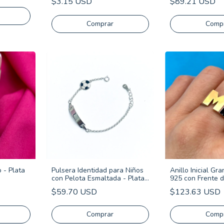
$3.15 USD
$89.21 USD
Comprar
Comp
o - Plata
Pulsera Identidad para Niños
Anillo Inicial Gr
con Pelota Esmaltada - Plata
925 con Frente 
Italiana 925
$59.70 USD
$123.63 USD
Comprar
Comp