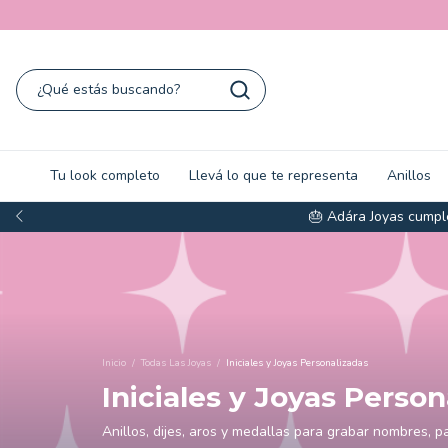
Tu look completo
Llevá lo que te representa
Anillos
🎂 Adára Joyas cumple
Inicio
/
Todas Las Joyas
/
Iniciales y Joyas Personalizadas
Iniciales y Joyas Person
Anillos, dijes, aros y medallas para grabar nombres, p