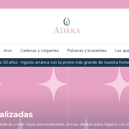
Aros
Cadenas y colgantes
Pulseras y brazaletes
Las que
 10 años · Agosto arranca con la promo más grande de nuestra histor
alizadas
alabras y más. Joyas personalizadas únicas, ideales para regalos con si