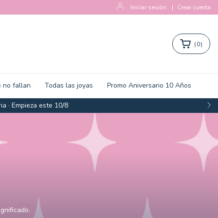
Iniciar sesión
|
Crear cuenta
(
0
)
 no fallan
Todas las joyas
Promo Aniversario 10 Años
ia · Empieza este 10/8
gnificado.