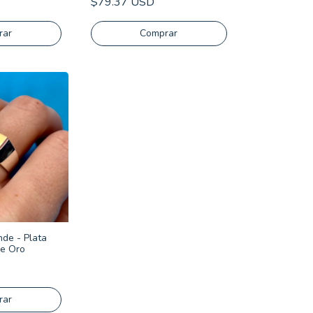
$79.37 USD
rar
Comprar
ande - Plata
de Oro
rar