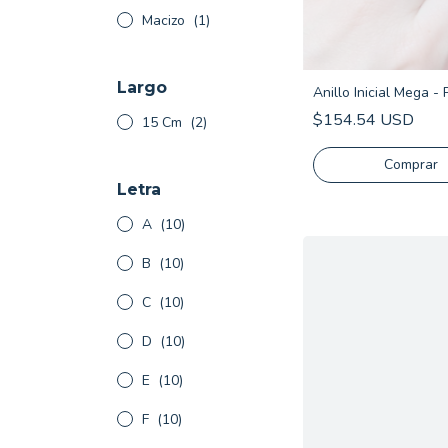
Macizo
(1)
Largo
Anillo Inicial Mega -
$154.54 USD
15 Cm
(2)
Comprar
Letra
A
(10)
B
(10)
C
(10)
D
(10)
E
(10)
F
(10)