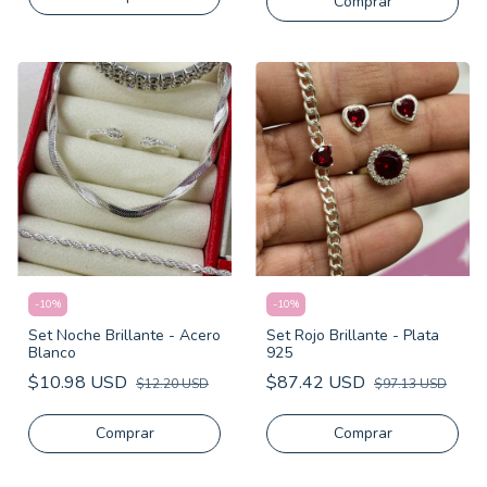
-
10
%
-
10
%
Set Noche Brillante - Acero
Set Rojo Brillante - Plata
Blanco
925
$10.98 USD
$87.42 USD
$12.20 USD
$97.13 USD