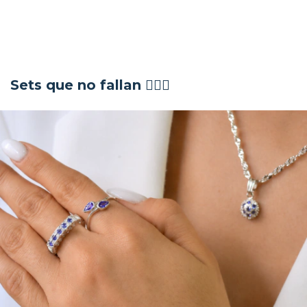
Sets que no fallan 💁🏽‍♀️