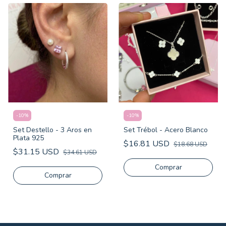
-
10
%
-
10
%
Set Destello - 3 Aros en
Set Trébol - Acero Blanco
Plata 925
$16.81 USD
$18.68 USD
$31.15 USD
$34.61 USD