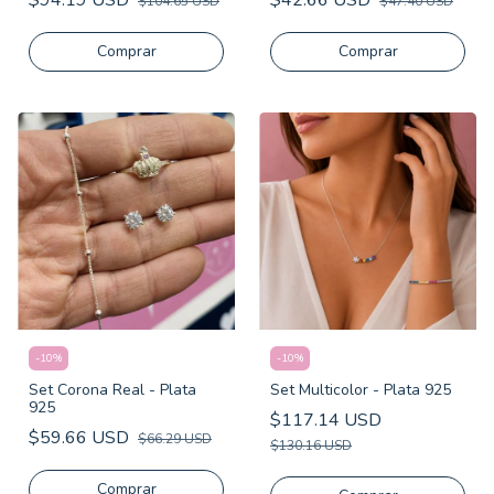
$94.19 USD
$42.66 USD
$104.65 USD
$47.40 USD
-
10
%
-
10
%
Set Corona Real - Plata
Set Multicolor - Plata 925
925
$117.14 USD
$59.66 USD
$66.29 USD
$130.16 USD