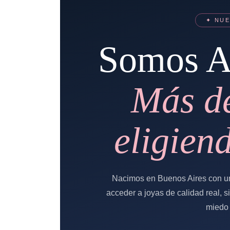
✦ NUE
Somos A
Más d
eligien
Nacimos en Buenos Aires con un
acceder a joyas de calidad real, s
miedo 