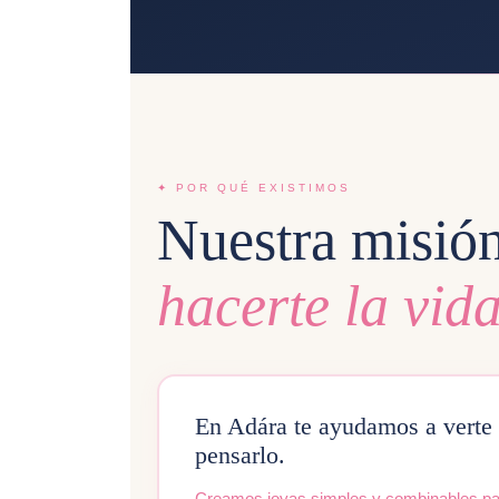
✦ POR QUÉ EXISTIMOS
Nuestra misión
hacerte la vida
En Adára te ayudamos a verte b
pensarlo.
Creamos joyas simples y combinables para