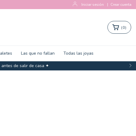
Iniciar sesión
|
Crear cuenta
(
0
)
zaletes
Las que no fallan
Todas las joyas
salir de casa ✦
MAPS ✦
IMPORTADORES DIRECTOS ✦
PLATA 925