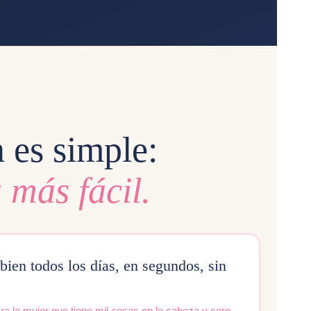
 es simple:
 más fácil.
ien todos los días, en segundos, sin
 la mujer que tiene mil cosas en la cabeza y cero