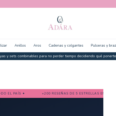
lizar
Anillos
Aros
Cadenas y colgantes
Pulseras y bra
 combinables para no perder tiempo decidiendo qué ponerte antes de 
 PAÍS ✦
+200 RESEÑAS DE 5 ESTRELLAS EN GOOGLE 