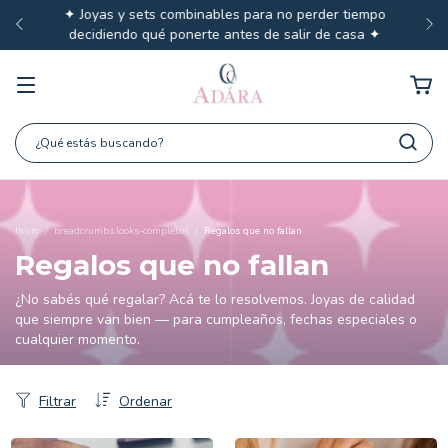
✦ Joyas y sets combinables para no perder tiempo
decidiendo qué ponerte antes de salir de casa ✦
Inicio
/
breadcrumbs.looks-completos
/
Regalos que no fallan
Regalos que no fallan
¿No sabés qué regalar? Acá te lo resolvemos. Joyas de calidad
que siempre van bien — para cumpleaños, fechas especiales o
cualquier momento.
Filtrar
Ordenar