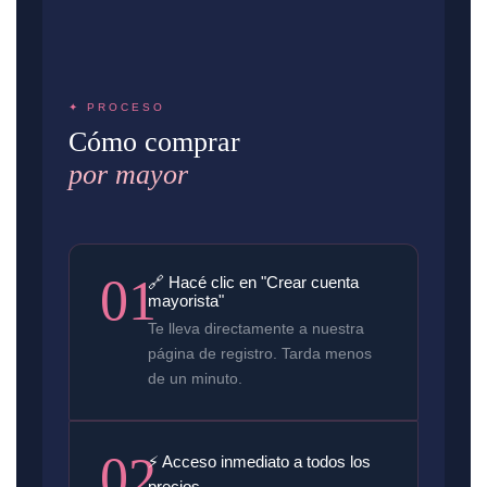
✦ PROCESO
Cómo comprar
por mayor
01
🔗 Hacé clic en "Crear cuenta
mayorista"
Te lleva directamente a nuestra
página de registro. Tarda menos
de un minuto.
02
⚡ Acceso inmediato a todos los
precios