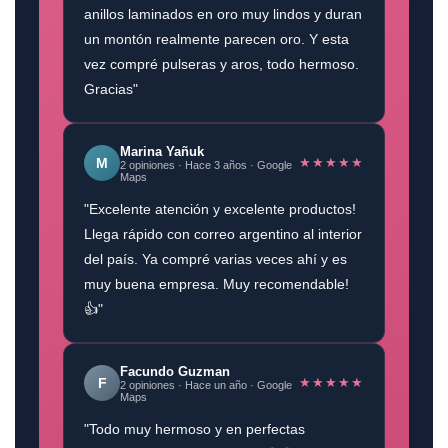
anillos laminados en oro muy lindos y duran
un montón realmente parecen oro. Y esta
vez compré pulseras y aros, todo hermoso.
Gracias"
Marina Yañuk
★★★★★
M
2 opiniones · Hace 3 años · Google
Maps
"Excelente atención y excelente productos!
Llega rápido con correo argentino al interior
del país. Ya compré varias veces ahí y es
muy buena empresa. Muy recomendable!
👍"
Facundo Guzman
★★★★★
F
2 opiniones · Hace un año · Google
Maps
"Todo muy hermoso y en perfectas