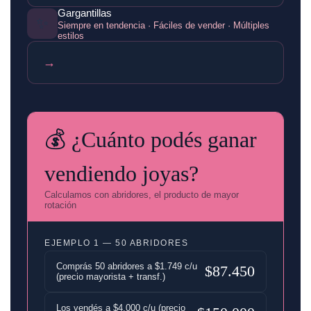
Gargantillas
✨
Siempre en tendencia · Fáciles de vender · Múltiples
estilos
→
💰 ¿Cuánto podés ganar
vendiendo joyas?
Calculamos con abridores, el producto de mayor
rotación
EJEMPLO 1 — 50 ABRIDORES
Comprás 50 abridores a $1.749 c/u
$87.450
(precio mayorista + transf.)
Los vendés a $4.000 c/u (precio