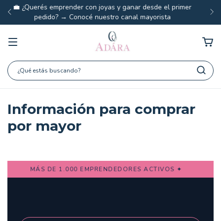
✦ Joyas y sets combinables para no perder tiempo
decidiendo qué ponerte antes de salir de casa ✦
Información para comprar
por mayor
MÁS DE 1.000 EMPRENDEDORES ACTIVOS ✦
PRECIOS M