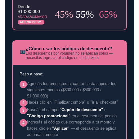
Desde
45%
55%
65%
$1.000.000
ADARA20XMAYOR
MEJOR DESC.
¿Cómo usar los códigos de descuento?
🎟️
Los descuentos por volumen no se aplican solos —
necesitás ingresar el código en el checkout
Paso a paso:
Agregás los productos al carrito hasta superar los
1
siguientes montos ($300.000 / $500.000 /
$1.000.000)
Hacés clic en "Finalizar compra" o "Ir al checkout"
2
Buscás el campo
"Cupón de descuento"
o
3
"Código promocional"
en el resumen del pedido
Ingresás el código que corresponde a tu monto y
4
hacés clic en
"Aplicar"
— el descuento se aplica
automáticamente