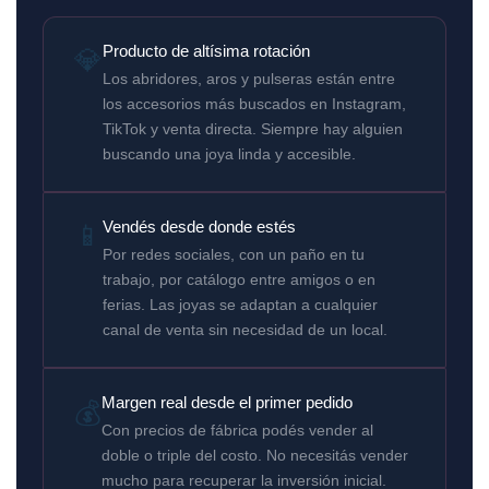
💎
Producto de altísima rotación
Los abridores, aros y pulseras están entre
los accesorios más buscados en Instagram,
TikTok y venta directa. Siempre hay alguien
buscando una joya linda y accesible.
📱
Vendés desde donde estés
Por redes sociales, con un paño en tu
trabajo, por catálogo entre amigos o en
ferias. Las joyas se adaptan a cualquier
canal de venta sin necesidad de un local.
Margen real desde el primer pedido
💰
Con precios de fábrica podés vender al
doble o triple del costo. No necesitás vender
mucho para recuperar la inversión inicial.