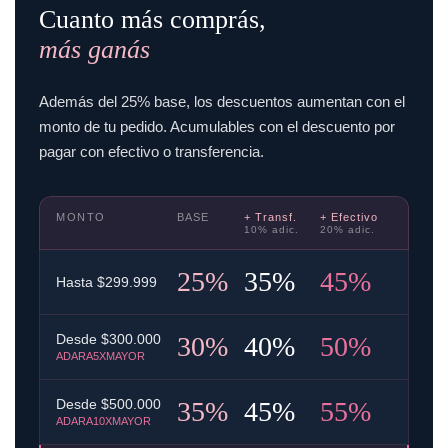
Cuanto más comprás,
más ganás
Además del 25% base, los descuentos aumentan con el
monto de tu pedido. Acumulables con el descuento por
pagar con efectivo o transferencia.
MONTO
BASE
+ Transf.
+ Efectivo
10% adic.
20% adic.
25%
35%
45%
Hasta $299.999
30%
40%
50%
Desde $300.000
ADARA5XMAYOR
35%
45%
55%
Desde $500.000
ADARA10XMAYOR