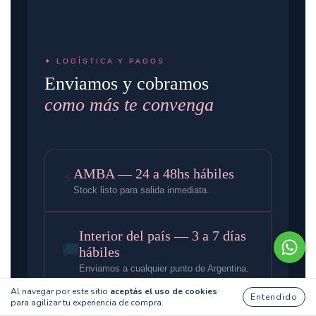
✦ LOGÍSTICA Y PAGOS
Enviamos y cobramos
como más te convenga
AMBA — 24 a 48hs hábiles
⚡
Stock listo para salida inmediata.
Interior del país — 3 a 7 días
🚚
hábiles
Enviamos a cualquier punto de Argentina.
Al navegar por este sitio
aceptás el uso de cookies
Entendido
para agilizar tu experiencia de compra.
Envío gratis desde $150.000