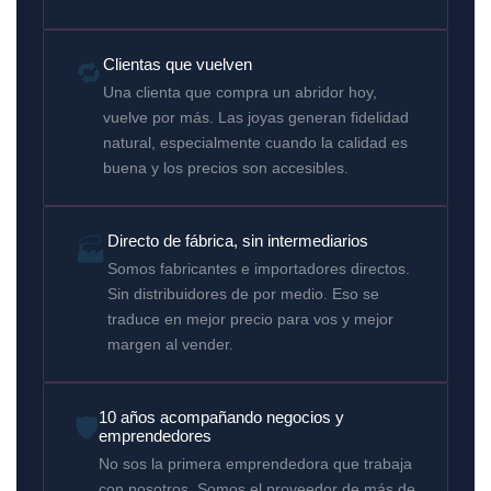
🔁
Clientas que vuelven
Una clienta que compra un abridor hoy,
vuelve por más. Las joyas generan fidelidad
natural, especialmente cuando la calidad es
buena y los precios son accesibles.
Directo de fábrica, sin intermediarios
🏭
Somos fabricantes e importadores directos.
Sin distribuidores de por medio. Eso se
traduce en mejor precio para vos y mejor
margen al vender.
10 años acompañando negocios y
🛡️
emprendedores
No sos la primera emprendedora que trabaja
con nosotros. Somos el proveedor de más de