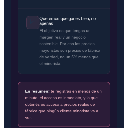
Queremos que ganes bien, no
📈
apenas
El objetivo es que tengas un
margen real y un negocio
sostenible. Por eso los precios
mayoristas son precios de fábrica
de verdad, no un 5% menos que
el minorista.
En resumen:
te registrás en menos de un
minuto, el acceso es inmediato, y lo que
obtenés es acceso a precios reales de
fábrica que ningún cliente minorista va a
ver.