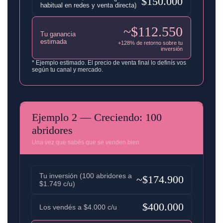
$150.000
habitual en redes y venta directa)
~$112.550
Tu ganancia
estimada
+128% de retorno sobre tu
inversión
* Ejemplo estimado. El precio de venta final lo definís vos
según tu canal y mercado.
Ejemplo 2 — Creciendo: 100
abridores
Una vez que sabés que se venden bien
Tu inversión (100 abridores a
~$174.900
$1.749 c/u)
$400.000
Los vendés a $4.000 c/u