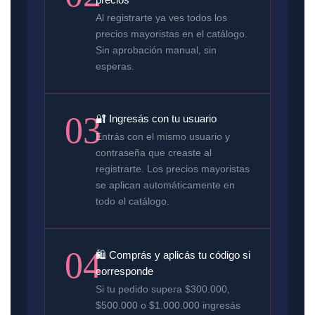
Al registrarte ya ves todos los
precios mayoristas en el catálogo.
Sin aprobación manual, sin
esperas.
03
🔐 Ingresás con tu usuario
Entrás con el mismo usuario y
contraseña que creaste al
registrarte. Los precios mayoristas
se aplican automáticamente en
todo el catálogo.
04
🛍️ Comprás y aplicás tu código si
corresponde
Si tu pedido supera $300.000,
$500.000 o $1.000.000 ingresás