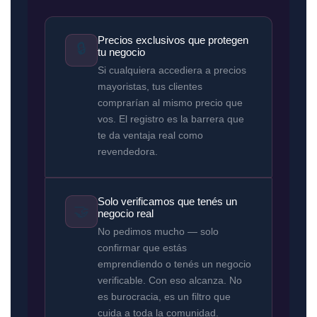
Precios exclusivos que protegen
🔒
tu negocio
Si cualquiera accediera a precios
mayoristas, tus clientes
comprarían al mismo precio que
vos. El registro es la barrera que
te da ventaja real como
revendedora.
Solo verificamos que tenés un
🤝
negocio real
No pedimos mucho — solo
confirmar que estás
emprendiendo o tenés un negocio
verificable. Con eso alcanza. No
es burocracia, es un filtro que
cuida a toda la comunidad.