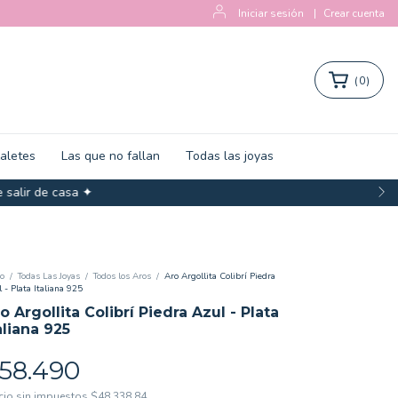
Iniciar sesión
|
Crear cuenta
(
0
)
zaletes
Las que no fallan
Todas las joyas
salir de casa ✦
io
/
Todas Las Joyas
/
Todos los Aros
/
Aro Argollita Colibrí Piedra
 - Plata Italiana 925
o Argollita Colibrí Piedra Azul - Plata
aliana 925
58.490
cio sin impuestos
$48.338,84