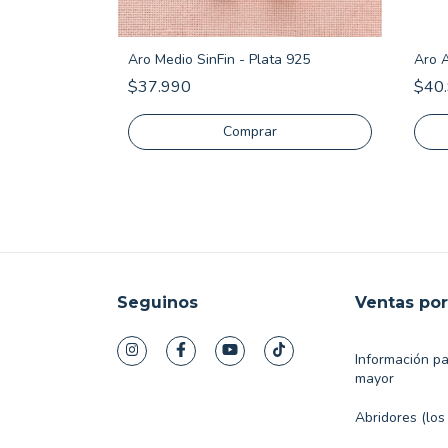
Swarovski
Aro Medio SinFin - Plata 925
Aro A
$37.990
$40
Comprar
Seguinos
Ventas po
Información p
mayor
Abridores (los