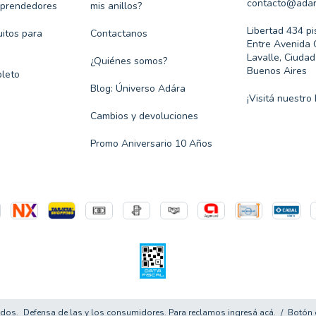
contacto@adar
mprendedores
mis anillos?
Libertad 434 pi
itos para
Contactanos
Entre Avenida 
Lavalle, Ciuda
¿Quiénes somos?
Buenos Aires
leto
Blog: Úniverso Adára
¡Visitá nuestro 
Cambios y devoluciones
Promo Aniversario 10 Años
ados.
Defensa de las y los consumidores. Para reclamos
ingresá acá.
/
Botón 