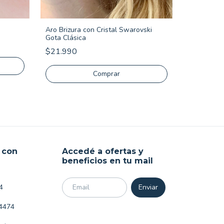
Aro Brizura con Cristal Swarovski
Gota Clásica
Aro Cubano
$21.990
Oro
$17.990
 con
Accedé a ofertas y
beneficios en tu mail
4
4474