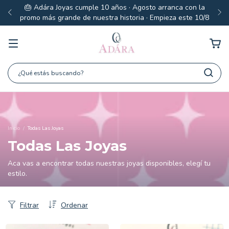
🎂 Adára Joyas cumple 10 años · Agosto arranca con la
promo más grande de nuestra historia · Empieza este 10/8
Inicio
/
Todas Las Joyas
Todas Las Joyas
Aca vas a encontrar todas nuestras joyas disponibles, elegí tu
estilo.
Filtrar
Ordenar