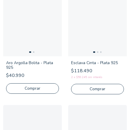
Aro Argolla Bolita - Plata
Esclava Cinta - Plata 925
925
$118.490
$40.990
2
x
$59.245
sin interés
Comprar