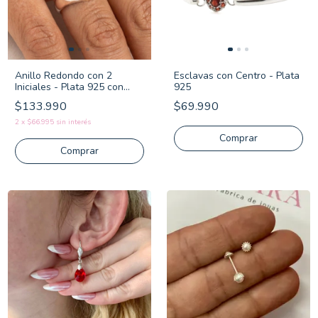
Anillo Redondo con 2
Esclavas con Centro - Plata
Iniciales - Plata 925 con
925
Frente de Oro
$133.990
$69.990
2
x
$66.995
sin interés
Comprar
Comprar