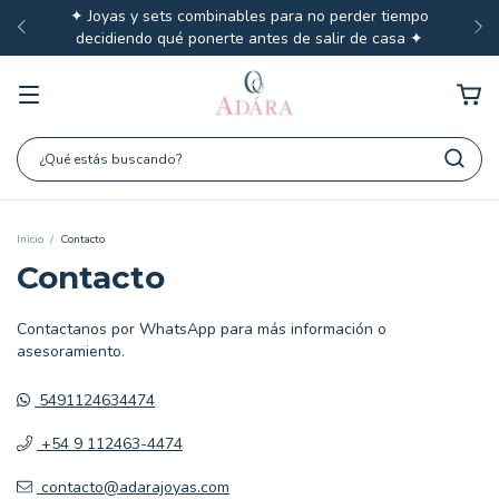
✦ Joyas y sets combinables para no perder tiempo
decidiendo qué ponerte antes de salir de casa ✦
Inicio
/
Contacto
Contacto
Contactanos por WhatsApp para más información o
asesoramiento.
5491124634474
+54 9 112463-4474
contacto@adarajoyas.com