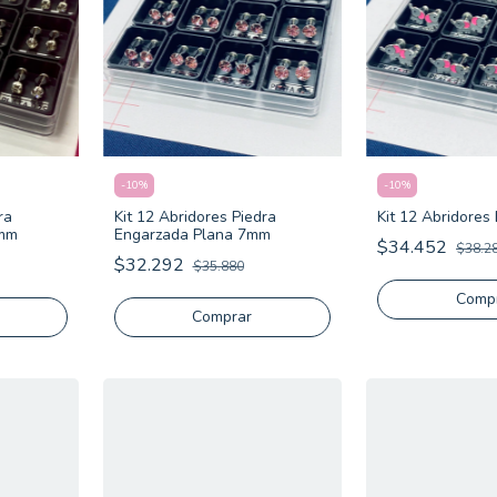
-
10
%
-
10
%
ra
Kit 12 Abridores Piedra
Kit 12 Abridores
5mm
Engarzada Plana 7mm
$34.452
$38.2
$32.292
$35.880
Comprar