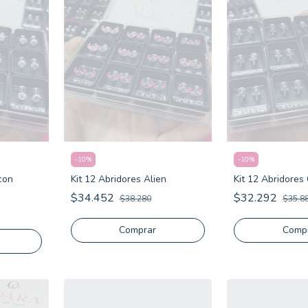
-
10
%
-
10
%
con
Kit 12 Abridores Alien
Kit 12 Abridores
$34.452
$32.292
$38.280
$35.8