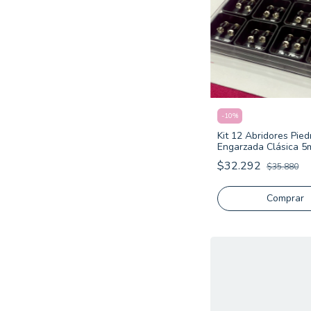
-
10
%
Kit 12 Abridores Pied
Engarzada Clásica 
$32.292
$35.880
Comprar