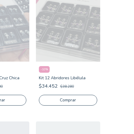
-
10
%
 Cruz Chica
Kit 12 Abridores Libélula
$34.452
80
$38.280
Comprar