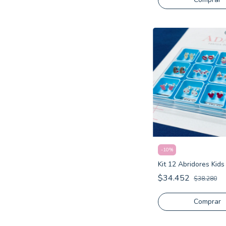
-
10
%
Kit 12 Abridores Kids
$34.452
$38.280