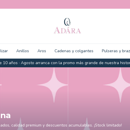
lizar
Anillos
Aros
Cadenas y colgantes
Pulseras y bra
 10 años · Agosto arranca con la promo más grande de nuestra histor
ena
iados, calidad premium y descuentos acumulables. ¡Stock limitado!