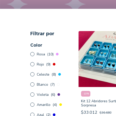
Filtrar por
Color
Rosa
(10)
Rojo
(9)
Celeste
(8)
Blanco
(7)
-
10
%
Violeta
(6)
Kit 12 Abridores Surt
Amarillo
(4)
Sorpresa
$33.012
$36.680
Azul
(2)