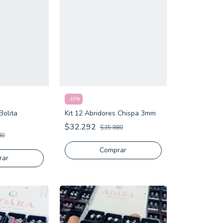
-
10
%
Bolita
Kit 12 Abridores Chispa 3mm
$32.292
$35.880
80
Comprar