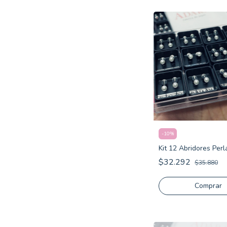
-
10
%
Kit 12 Abridores Per
$32.292
$35.880