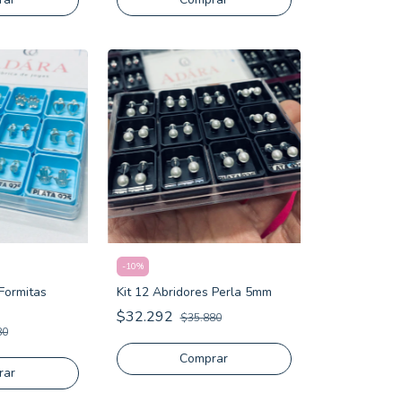
-
10
%
 Formitas
Kit 12 Abridores Perla 5mm
$32.292
$35.880
80