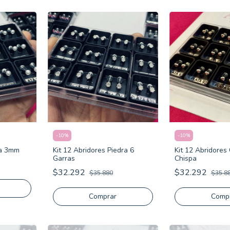
-
10
%
-
10
%
la 3mm
Kit 12 Abridores Piedra 6
Kit 12 Abridores
Garras
Chispa
$32.292
$32.292
$35.880
$35.8