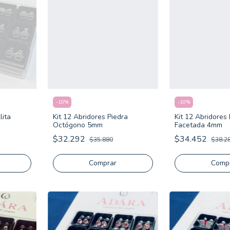
-
10
%
-
10
%
Kit 12 Abridores Piedra
lita
Kit 12 Abridores 
Octógono 5mm
Facetada 4mm
$32.292
$34.452
$35.880
$38.2
Comprar