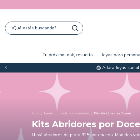
Tu próximo look, resuelto
Joyas para persona
🎂 Adára Joyas cumple
Inicio
/
breadcrumbs.ofertas-novedades
/
Kits Abridores por Docena
Kits Abridores por Doc
Llevá abridores de plata 925 por docena. Modelos var