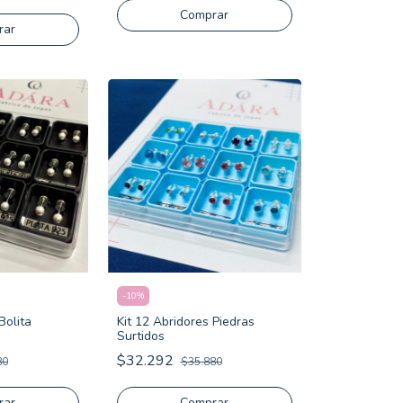
Comprar
rar
-
10
%
Bolita
Kit 12 Abridores Piedras
Surtidos
$32.292
80
$35.880