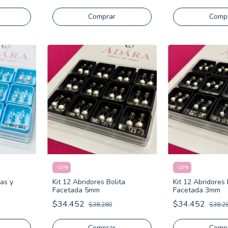
Comprar
Comp
-
10
%
-
10
%
tas y
Kit 12 Abridores Bolita
Kit 12 Abridores 
Facetada 5mm
Facetada 3mm
$34.452
$34.452
$38.280
$38.2