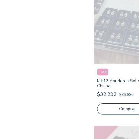
-
10
%
Kit 12 Abridores Sol 
Chispa
$32.292
$35.880