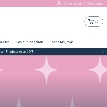
Iniciar sesión
|
Crear cuenta
(
0
)
zaletes
Las que no fallan
Todas las joyas
ia · Empieza este 10/8