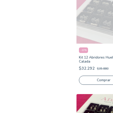
-
10
%
Kit 12 Abridores Huel
Calada
$32.292
$35.880