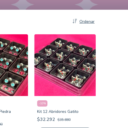
Ordenar
-
10
%
Piedra
Kit 12 Abridores Gatito
$32.292
$35.880
80