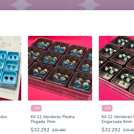
-
10
%
-
10
%
idos
Kit 12 Abridores Piedra
Kit 12 Abridores 
Pegada 7mm
Engarzada 4mm
$32.292
$32.292
$35.880
$35.8