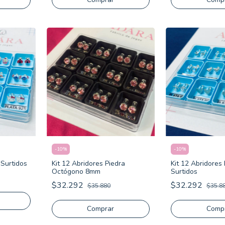
-
10
%
-
10
%
 Surtidos
Kit 12 Abridores Piedra
Kit 12 Abridores
Octógono 8mm
Surtidos
$32.292
$32.292
$35.880
$35.8
Comprar