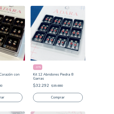
-
10
%
 Corazón con
Kit 12 Abridores Piedra 8
Garras
$32.292
80
$35.880
Comprar