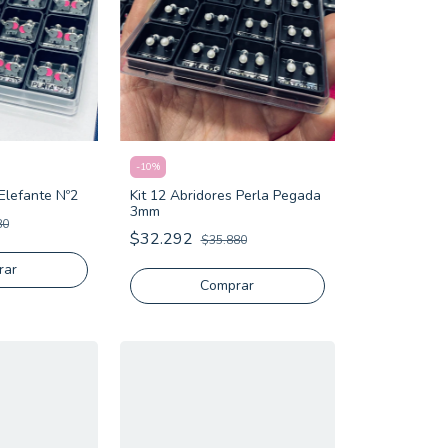
-
10
%
 Elefante Nº2
Kit 12 Abridores Perla Pegada
3mm
80
$32.292
$35.880