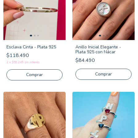
Esclava Cinta - Plata 925
Anillo Inicial Elegante -
Plata 925 con Nácar
$118.490
$84.490
2
x
$59.245
sin interés
Comprar
Comprar