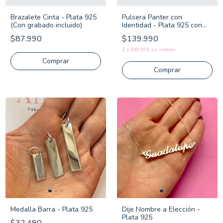
Brazalete Cinta - Plata 925
Pulsera Panter con
(Con grabado incluido)
Identidad - Plata 925 con
Oro
$87.990
$139.990
2
x
$69.995
sin interés
Comprar
Comprar
Medalla Barra - Plata 925
Dije Nombre a Elección -
Plata 925