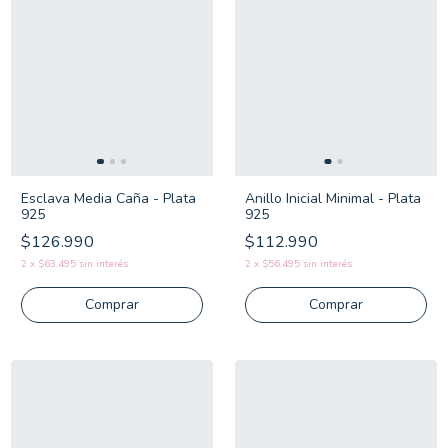
Esclava Media Caña - Plata
Anillo Inicial Minimal - Plata
925
925
$126.990
$112.990
2
x
$63.495
sin interés
2
x
$56.495
sin interés
Comprar
Comprar