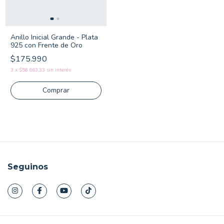
Anillo Inicial Grande - Plata
925 con Frente de Oro
$175.990
3
x
$58.663,33
sin interés
Comprar
Seguinos