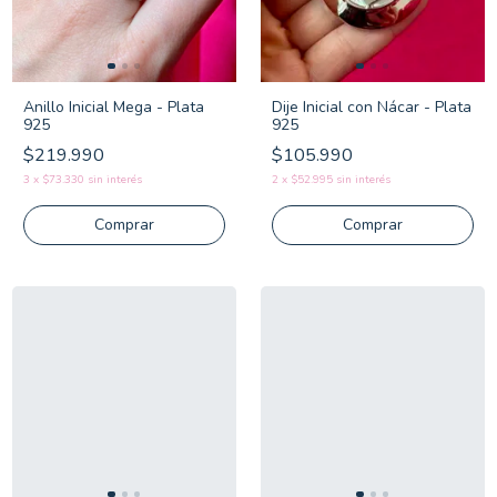
Anillo Inicial Mega - Plata
Dije Inicial con Nácar - Plata
925
925
$219.990
$105.990
3
x
$73.330
sin interés
2
x
$52.995
sin interés
Comprar
Comprar