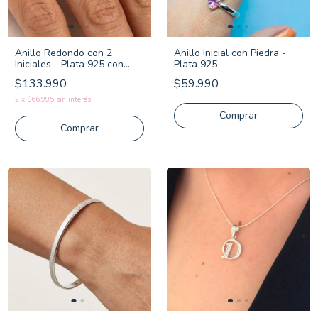
Anillo Redondo con 2
Anillo Inicial con Piedra -
Iniciales - Plata 925 con
Plata 925
Frente de Oro
$133.990
$59.990
2
x
$66.995
sin interés
Comprar
Comprar