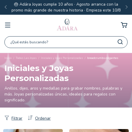
🎂 Adára Joyas cumple 10 años · Agosto arranca con la
promo más grande de nuestra historia · Empieza este 10/8
Inicio
/
Todas Las Joyas
/
Iniciales y Joyas Personalizadas
/
breadcrumbs.colgantes
Iniciales y Joyas
Personalizadas
Anillos, dijes, aros y medallas para grabar nombres, palabras y
más. Joyas personalizadas únicas, ideales para regalos con
significado.
Filtrar
Ordenar