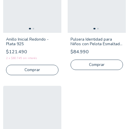
Anillo Inicial Redondo -
Pulsera Identidad para
Plata 925
Niños con Pelota Esmaltada
- Plata Italiana 925
$121.490
$84.990
2
x
$60.745
sin interés
Comprar
Comprar