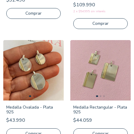
$32.490
$109.990
2
x
$54.995
sin interés
Comprar
Comprar
Medalla Ovalada - Plata
Medalla Rectangular - Plata
925
925
$43.990
$44.059
Comprar
Comprar