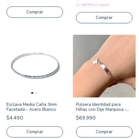
2
x
$66.995
sin interés
Comprar
Comprar
Esclava Media Caña 3mm
Pulsera Identidad para
Facetada - Acero Blanco
Niñas con Dije Mariposa -
Plata Italiana 925
$4.490
$69.990
Comprar
Comprar