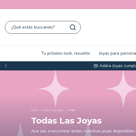
Tu próximo look, resuelto
Joyas para persona
🎂 Adára Joyas cumple
Inicio
/
Todas Las Joyas
/
Aros
Todas Las Joyas
Aca vas a encontrar todas nuestras joyas disponibles, e