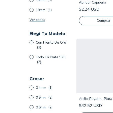
18mm
(3)
Abridor Capibara
$2.24 USD
19mm
(1)
Ver todos
Elegí Tu Modelo
Con Frente De Oro
(3)
Todo En Plata 925
(2)
Grosor
0,4mm
(1)
0,5mm
(2)
Anillo Royale - Plata
$32.52 USD
0,6mm
(2)