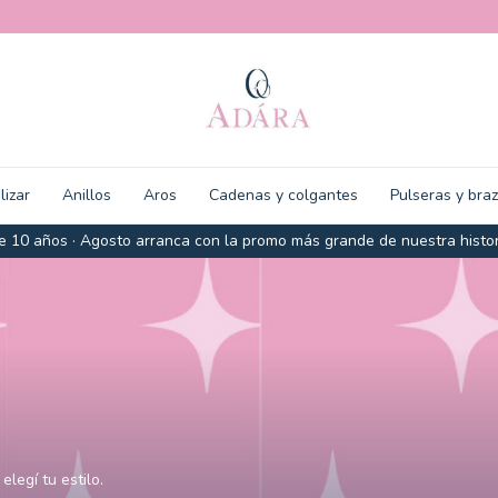
lizar
Anillos
Aros
Cadenas y colgantes
Pulseras y bra
 10 años · Agosto arranca con la promo más grande de nuestra histor
legí tu estilo.