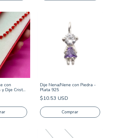
le con
Dije Nena/Nene con Piedra -
 y Dije Cristal
Plata 925
925
$10.53 USD
rar
Comprar