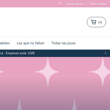
Iniciar sesión
|
Crear cuenta
(
0
)
zaletes
Las que no fallan
Todas las joyas
ia · Empieza este 10/8