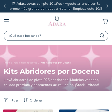
💼 ¿Querés emprender con joyas y ganar desde el primer
pedido? → Conocé nuestro canal mayorista
Inicio
/
Para emprendedores
/
Kits Abridores por Docena
Kits Abridores por Docena
Llevá abridores de plata 925 por docena. Modelos variados,
calidad premium y descuentos acumulables. ¡Stock limitado!
Filtrar
Ordenar