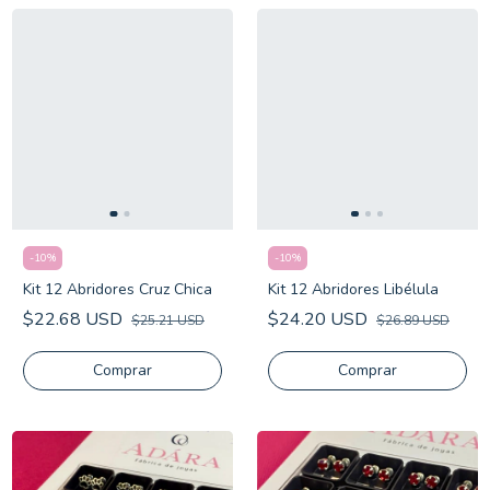
-
10
%
-
10
%
Kit 12 Abridores Cruz Chica
Kit 12 Abridores Libélula
$22.68 USD
$24.20 USD
$25.21 USD
$26.89 USD
Comprar