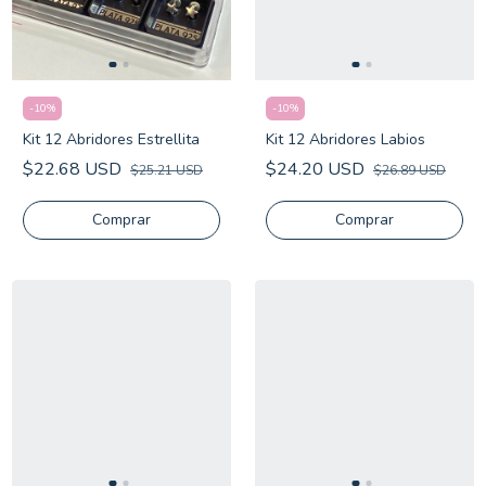
-
10
%
-
10
%
Kit 12 Abridores Estrellita
Kit 12 Abridores Labios
$22.68 USD
$24.20 USD
$25.21 USD
$26.89 USD