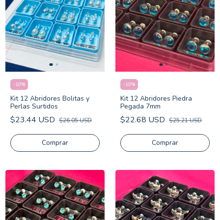
-
10
%
-
10
%
Kit 12 Abridores Bolitas y
Kit 12 Abridores Piedra
Perlas Surtidos
Pegada 7mm
$23.44 USD
$22.68 USD
$26.05 USD
$25.21 USD
Comprar