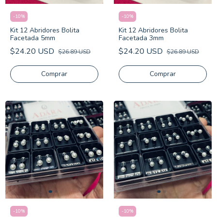
-
10
%
-
10
%
Kit 12 Abridores Bolita
Kit 12 Abridores Bolita
Facetada 5mm
Facetada 3mm
$24.20 USD
$24.20 USD
$26.89 USD
$26.89 USD
-
10
%
-
10
%