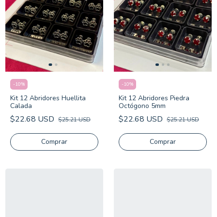
-
10
%
-
10
%
Kit 12 Abridores Piedra
Kit 12 Abridores Huellita
Octógono 5mm
Calada
$22.68 USD
$22.68 USD
$25.21 USD
$25.21 USD
Comprar