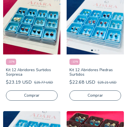
-
10
%
-
10
%
Kit 12 Abridores Surtidos
Kit 12 Abridores Piedras
Sorpresa
Surtidos
$23.19 USD
$22.68 USD
$25.77 USD
$25.21 USD