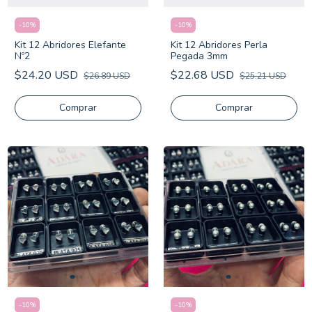
-
10
%
-
10
%
Kit 12 Abridores Elefante
Kit 12 Abridores Perla
Nº2
Pegada 3mm
$24.20 USD
$22.68 USD
$26.89 USD
$25.21 USD
-
10
%
-
10
%