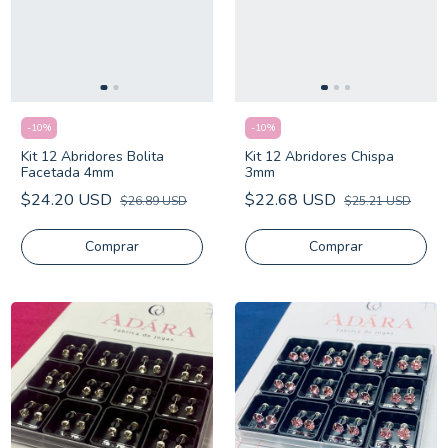
-
10
%
-
10
%
Kit 12 Abridores Bolita
Kit 12 Abridores Chispa
Facetada 4mm
3mm
$24.20 USD
$22.68 USD
$26.89 USD
$25.21 USD
Comprar