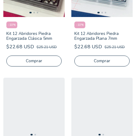
-
10
%
-
10
%
Kit 12 Abridores Piedra
Kit 12 Abridores Piedra
Engarzada Clásica 5mm
Engarzada Plana 7mm
$22.68 USD
$22.68 USD
$25.21 USD
$25.21 USD
Comprar
Comprar