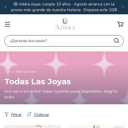
🎂 Adára Joyas cumple 10 años · Agosto arranca con la
promo más grande de nuestra historia · Empieza este 10/8
Inicio
/
Todas Las Joyas
Todas Las Joyas
Aca vas a encontrar todas nuestras joyas disponibles, elegí tu
estilo.
Filtrar
Ordenar