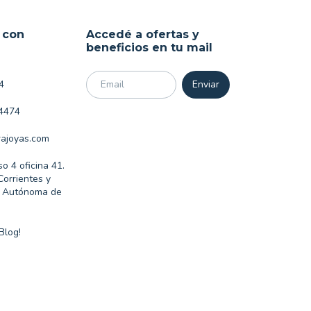
 con
Accedé a ofertas y
beneficios en tu mail
4
4474
ajoyas.com
so 4 oficina 41.
Corrientes y
d Autónoma de
Blog!