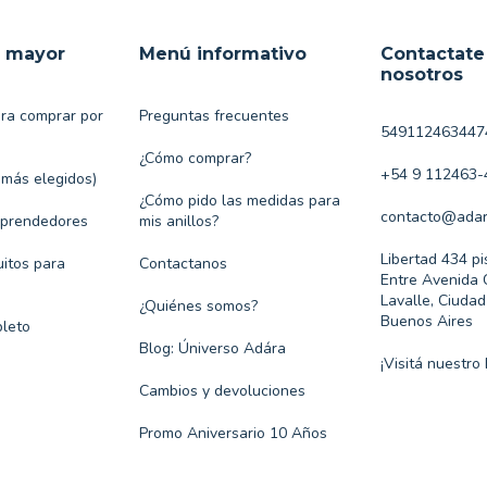
r mayor
Menú informativo
Contactate
nosotros
ara comprar por
Preguntas frecuentes
549112463447
¿Cómo comprar?
+54 9 112463-
 más elegidos)
¿Cómo pido las medidas para
contacto@adar
mprendedores
mis anillos?
Libertad 434 pi
itos para
Contactanos
Entre Avenida 
Lavalle, Ciuda
¿Quiénes somos?
Buenos Aires
leto
Blog: Úniverso Adára
¡Visitá nuestro 
Cambios y devoluciones
Promo Aniversario 10 Años