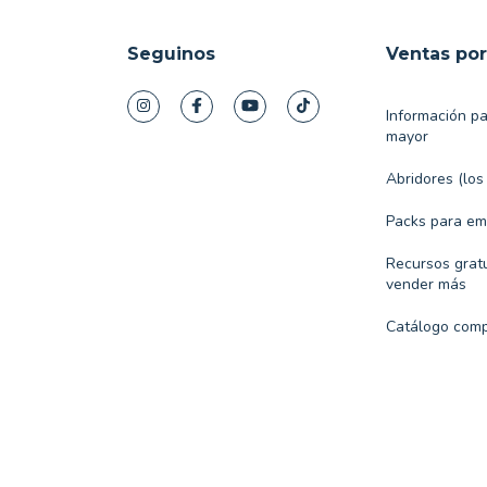
Seguinos
Ventas po
Información p
mayor
Abridores (los
Packs para e
Recursos gratu
vender más
Catálogo comp