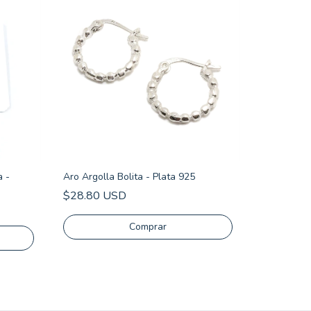
a -
Aro Argolla Bolita - Plata 925
$28.80 USD
Aro Brizura
Briolette
$15.45 