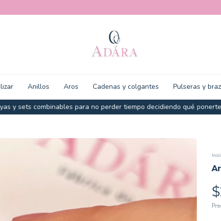
lizar
Anillos
Aros
Cadenas y colgantes
Pulseras y bra
 combinables para no perder tiempo decidiendo qué ponerte antes de 
Inic
Ar
$
Pre