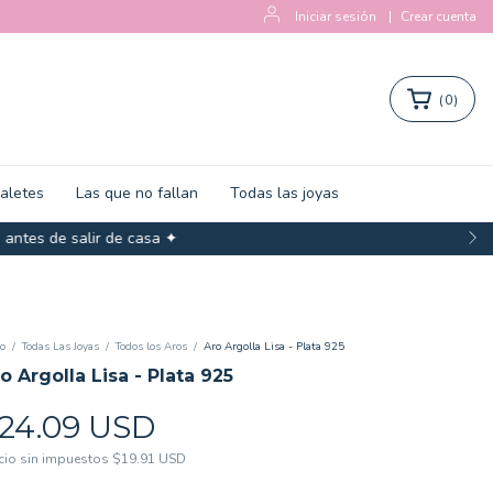
Iniciar sesión
|
Crear cuenta
(
0
)
zaletes
Las que no fallan
Todas las joyas
salir de casa ✦
io
/
Todas Las Joyas
/
Todos los Aros
/
Aro Argolla Lisa - Plata 925
o Argolla Lisa - Plata 925
24.09 USD
cio sin impuestos
$19.91 USD