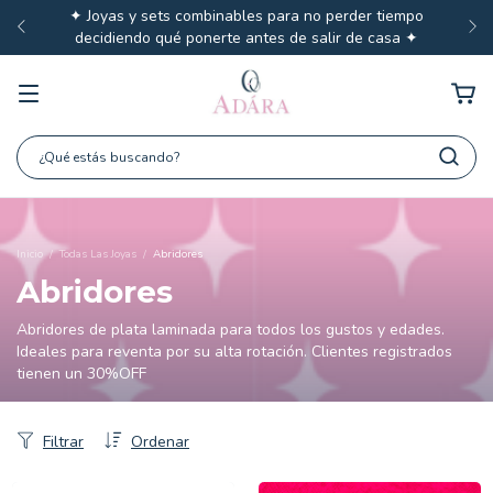
✦ Joyas y sets combinables para no perder tiempo
decidiendo qué ponerte antes de salir de casa ✦
Inicio
/
Todas Las Joyas
/
Abridores
Abridores
Abridores de plata laminada para todos los gustos y edades.
Ideales para reventa por su alta rotación. Clientes registrados
tienen un 30%OFF
Filtrar
Ordenar