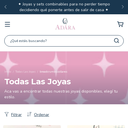
✦ Joyas y sets combinables para no perder tiempo
decidiendo qué ponerte antes de salir de casa ✦
Inicio
/
Todas Las Joyas
/
breadcrumbs.collares
Todas Las Joyas
Aca vas a encontrar todas nuestras joyas disponibles, elegí tu
estilo.
Filtrar
Ordenar