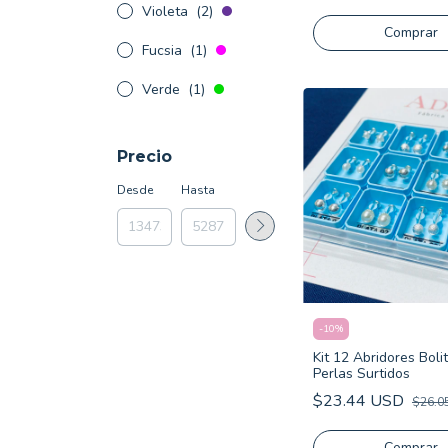
Violeta
(2)
Fucsia
(1)
Verde
(1)
Precio
Desde
Hasta
-
10
%
Kit 12 Abridores Boli
Perlas Surtidos
$23.44 USD
$26.0