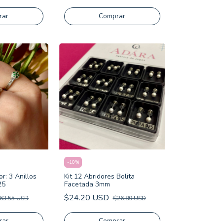
-
10
%
: 3 Anillos
Kit 12 Abridores Bolita
25
Facetada 3mm
$24.20 USD
63.55 USD
$26.89 USD