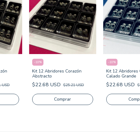
-
10
%
-
10
%
azón
Kit 12 Abridores Corazón
Kit 12 Abridores
Abstracto
Calado Grande
$22.68 USD
$22.68 USD
1 USD
$25.21 USD
$