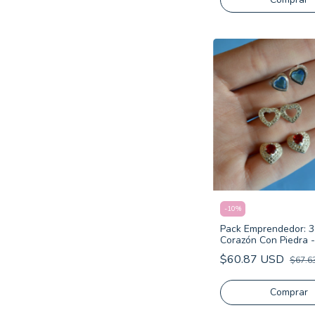
-
10
%
Pack Emprendedor: 3
Corazón Con Piedra -
925
$60.87 USD
$67.6