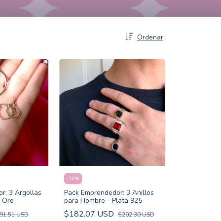
Ordenar
-
10
%
Pack Emprendedor: 3 Anillos
r: 3 Argollas
para Hombre - Plata 925
n Oro
$182.07 USD
$202.30 USD
91.51 USD