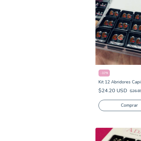
-
10
%
Kit 12 Abridores Cap
$24.20 USD
$26.8