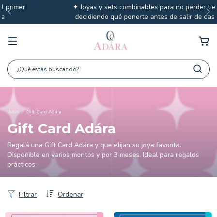
✦ Joyas y sets combinables para no perder tiempo
decidiendo qué ponerte antes de salir de casa ✦
Inicio
/
Gift Card Adára
Gift Card Adára
Regalá una Gift Card Adára y que elijan su joya favorita.
Disponible en varios montos y por 3 meses. Ideal para regalos
prácticos.
Filtrar
Ordenar